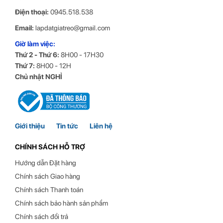
Điện thoại:
0945.518.538
Email:
lapdatgiatreo@gmail.com
Giờ làm việc:
Thứ 2 - Thứ 6:
8H00 - 17H30
Thứ 7:
8H00 - 12H
Chủ nhật NGHỈ
Dễ dàng điều chỉnh vị trí màn hình
Tay nâng màn hình 19 inch có nhiệm vụ chủ yếu là nâng giữ
Giới thiệu
Tin tức
Liên hệ
màn hình. Bạn có thể điều chỉnh màn hình máy tính đến một
vị trí thích hợp, vừa tầm mắt và thuận tiện cho thao tác làm
CHÍNH SÁCH HỖ TRỢ
việc. Với kết cấu chắc chắn chủ yếu làm bằng kim loại, thiết
Hướng dẫn Đặt hàng
bị của bạn sẽ được an toàn, không lo vấn đề rơi vỡ. Bên cạnh
Chính sách Giao hàng
đó, sử dụng giá treo sẽ giúp người dùng tiết kiệm chi phí hơn
Chính sách Thanh toán
khi không phải lo vấn đề chênh lệch chiều cao giữa bàn,
Chính sách bảo hành sản phẩm
màn hình.
Chính sách đổi trả