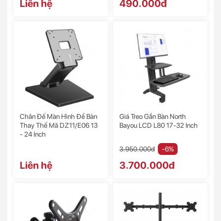
Liên hệ
490.000đ
Chân Đế Màn Hình Để Bàn
Giá Treo Gắn Bàn North
Thay Thế Mã DZ11/E06 13
Bayou LCD L80 17-32 Inch
- 24 Inch
3.950.000đ
-6%
Liên hệ
3.700.000đ