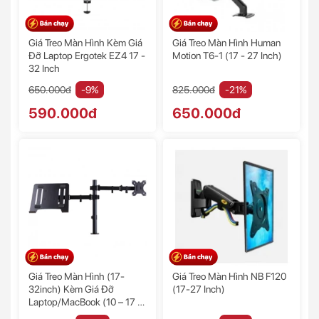
Giá Treo Màn Hình Kèm Giá
Giá Treo Màn Hình Human
Đỡ Laptop Ergotek EZ4 17 -
Motion T6-1 (17 - 27 Inch)
32 Inch
650.000đ
-9%
825.000đ
-21%
590.000đ
650.000đ
Giá Treo Màn Hình (17-
Giá Treo Màn Hình NB F120
32inch) Kèm Giá Đỡ
(17-27 Inch)
Laptop/MacBook (10 – 17 -
32 Inch) - M074