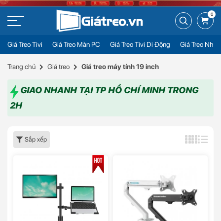
0
Giá Treo Tivi
Giá Treo Màn PC
Giá Treo Tivi Di Động
Giá Treo Nhiề
Trang chủ
Giá treo
Giá treo máy tính 19 inch
GIAO NHANH TẠI TP HỒ CHÍ MINH TRONG
2H
Sắp xếp