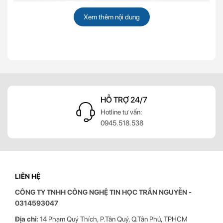
Xem thêm nội dung
Giá treo màn hình máy tính 19 inch hay còn được biết đến
với cái tên tay nâng màn hình, giá đỡ màn hình 19 inch là
một thiết bị dùng để nâng đỡ màn hình máy tính 19 inch.
Đây là sản phẩm giúp cho màn hình máy tính luôn được linh
động trong suốt quá trình sử dụng, không giống như các
loại giá đỡ cố định đi kèm như thường thấy.
GIAO HÀNG TOÀN QUỐC
Chính vì sự linh hoạt này mà hiện nay nó đang được rất
Giao hàng khắp mọi miền Tổ quốc
nhiều người dùng yêu thích, là món phụ kiện văn phòng
mang đến nhiều ứng dụng cho các công việc khác nhau.
Lợi ích khi sử dụng giá treo máy tính 19
inch
LIÊN HỆ
CÔNG TY TNHH CÔNG NGHỆ TIN HỌC
TRẦN NGUYỄN
-
0314593047
Địa chỉ:
14 Phạm Quý Thích, P.Tân Quý, Q.Tân Phú, TPHCM