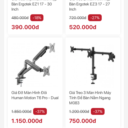
Bàn Ergotek EZ1 17 - 30
Bàn Ergotek EZ3 17 - 27
Inch
Inch
480.000đ
-18%
720.000đ
-27%
390.000đ
520.000đ
Giá Đỡ Màn Hình Đôi
Giá Treo 3 Màn Hình Máy
Human Motion T6 Pro - Dual
Tính Để Bàn Nằm Ngang
M083
1.850.000đ
-37%
1.200.000đ
-37%
1.150.000đ
750.000đ