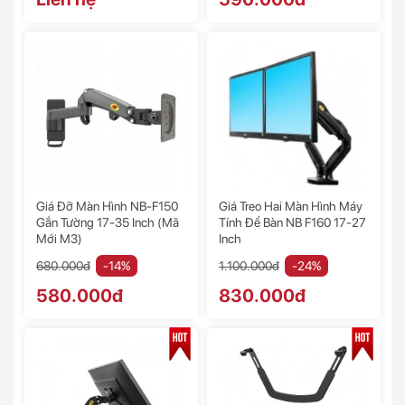
Giá Đỡ Màn Hình NB-F150
Giá Treo Hai Màn Hình Máy
Gắn Tường 17-35 Inch (mã
Tính Để Bàn NB F160 17-27
Mới M3)
Inch
680.000đ
-14%
1.100.000đ
-24%
580.000đ
830.000đ