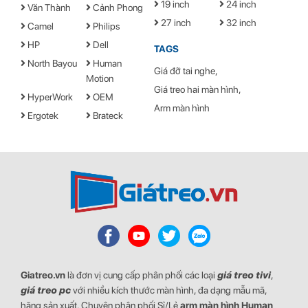
19 inch
24 inch
Văn Thành
Cảnh Phong
Tầm nâng lên hạ xuống
450mm
27 inch
32 inch
Camel
Philips
HP
Chuẩn Vase
Dell
75 x 75, 100 x 100 (mm)
TAGS
North Bayou
Human
Kích thước
537 x 975 x 205 (mm)
Giá đỡ tai nghe
Motion
Giá treo hai màn hình
Trọng lượng
17kg
HyperWork
OEM
Arm màn hình
Trọng tải
11kg
Ergotek
Brateck
Bảo hành
12 tháng
Giatreo.vn
là đơn vị cung cấp phân phối các loại
giá treo tivi
,
giá treo pc
với nhiều kích thước màn hình, đa dạng mẫu mã,
hãng sản xuất. Chuyên phân phối Sỉ/Lẻ
arm màn hình
Human