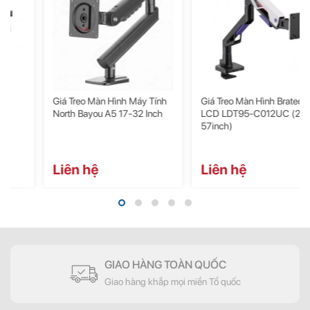
Giá Treo Màn Hình Máy Tính
Giá Treo Màn Hình Brateck
North Bayou A5 17-32 Inch
LCD LDT95-C012UC (24-
57inch)
Liên hệ
Liên hệ
Sử dụng an toàn, thân thiện môi trường
Sản phẩm sử dụng công nghệ sơn không chứa chất độc hại, đảm
bảo an toàn cho người sử dụng và thân thiện với môi trường. Bạn có
GIAO HÀNG TOÀN QUỐC
thể yên tâm sử dụng mà không lo ngại về hậu quả tiêu cực cho sức
Giao hàng khắp mọi miền Tổ quốc
khỏe và môi trường xung quanh.
Với giá treo màn hình máy tính gắn bàn L80 17-32 inch, bạn không