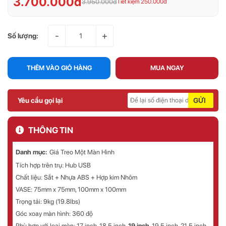
3.700.000đ
3.950.000đ
Tiết kiệm 250.000đ
-
+
Số lượng:
THÊM VÀO GIỎ HÀNG
MUA NGAY
Yêu cầu gọi lại
GỬI
THÔNG TIN
Danh mục:
Giá Treo Một Màn Hình
Tích hợp trên trụ: Hub USB
Chất liệu: Sắt + Nhựa ABS + Hợp kim Nhôm
VASE: 75mm x 75mm, 100mm x 100mm
Trọng tải: 9kg (19.8lbs)
Góc xoay màn hình: 360 độ
Phù hợp với loại màn:
17 inch, 18.5 inch,
19 inch
, 19.5 inch, 21.5 inch,