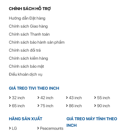
CHÍNH SÁCH HỖ TRỢ
Mã sản phẩm
L80
Hướng dẫn Đặt hàng
Thương hiệu
North Bayou
Chính sách Giao hàng
Dòng sản phẩm
Chân đế màn hình máy tính
Chính sách Thanh toán
gắn bàn
Chính sách bảo hành sản phẩm
Màu sắc
Đen
Chính sách đổi trả
Tương thích
Màn hình 17-32 inch
Chính sách kiểm hàng
Chất liệu
Sơn tĩnh điện, hợp kim
Chính sách bảo mật
nhôm cao cấp, nhựa
Điều khoản dịch vụ
Tích hợp trụ
USB hub
GIÁ TREO TIVI THEO INCH
Góc xoay màn hình
360°
32 inch
42 inch
43 inch
55 inch
Góc nghiêng màn hình
+3°, -15°
65 inch
75 inch
86 inch
90 inch
Chiều cao từ đáy đến tâm
840mm
màn hình
HÃNG SẢN XUẤT
GIÁ TREO MÁY TÍNH THEO
Kích thước đĩa
2600 x 735mm
INCH
LG
Peacemounts
Kích thước đĩa phụ
200 x 440mm