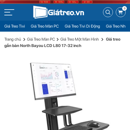
0
Giá Treo Tivi
Giá Treo Màn PC
Giá Treo Tivi Di Động
Giá Treo Nhiề
Giá treo gắn bàn North Bayou LCD L80 17-32 inch
Đặt mua
Trang chủ
Giá Treo Màn PC
Giá Treo Một Màn Hình
Giá treo
3.700.000đ
gắn bàn North Bayou LCD L80 17-32 inch