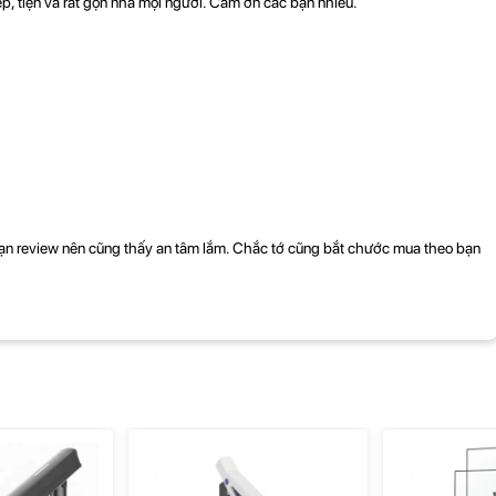
ẹp, tiện và rất gọn nha mọi người. Cám ơn các bạn nhiều.
dài 38 cm
+ Kích thước giá đỡ Laptop : Rộng 300mm x dài
265mm
ạn review nên cũng thấy an tâm lắm. Chắc tớ cũng bắt chước mua theo bạn