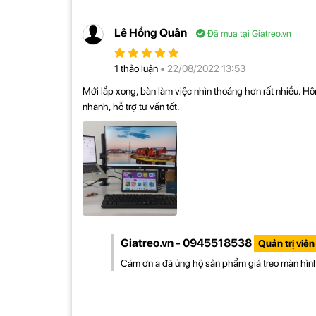
- Màn hình xoay 360 độ - điều chỉnh dọc ngang d
- Hỗ trợ sử dụng màn hình máy tính và laptop cùng
Lê Hồng Quân
Đã mua tại Giatreo.vn
1 thảo luận
• 22/08/2022 13:53
Mới lắp xong, bàn làm việc nhìn thoáng hơn rất nhiều. 
nhanh, hỗ trợ tư vấn tốt.
Giatreo.vn - 0945518538
Quản trị viên
Cám ơn a đã ủng hộ sản phẩm giá treo màn hình 