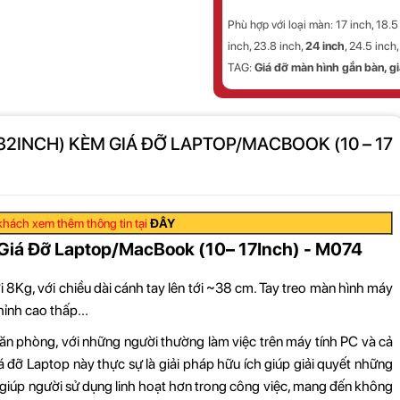
Phù hợp với loại màn:
17 inch, 18.5
inch, 23.8 inch,
24 inch
, 24.5 inch
TAG:
Giá đỡ màn hình gắn bàn, g
-32INCH) KÈM GIÁ ĐỠ LAPTOP/MACBOOK (10 – 17
hách xem thêm thông tin tại
ĐÂY
 Giá Đỡ Laptop/MacBook (10– 17Inch) - M074
ới 8Kg, với chiều dài cánh tay lên tới ~38 cm. Tay treo màn hình máy
hỉnh cao thấp...
ăn phòng, với những người thường làm việc trên máy tính PC và cả
á đỡ Laptop này thực sự là giải pháp hữu ích giúp giải quyết những
 giúp người sử dụng linh hoạt hơn trong công việc, mang đến không