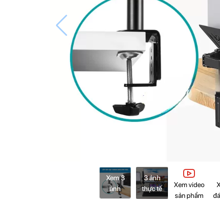
Xem 3
3 ảnh
Xem video
ảnh
thực tế
sản phẩm
đá