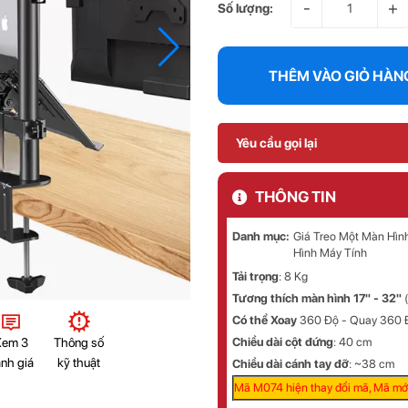
-
+
Số lượng:
THÊM VÀO GIỎ HÀN
Yêu cầu gọi lại
THÔNG TIN
Danh mục:
Giá Treo Một Màn Hìn
Hình Máy Tính
Tải trọng
: 8 Kg
Tương thích màn hình 17" - 32"
(
Có thể Xoay
360 Độ - Quay 360 
Xem 3
Thông số
Chiều dài cột đứng
: 40 cm
nh giá
kỹ thuật
Chiều dài cánh tay đỡ
: ~38 cm
Mã M074 hiện thay đổi mã, Mã mới