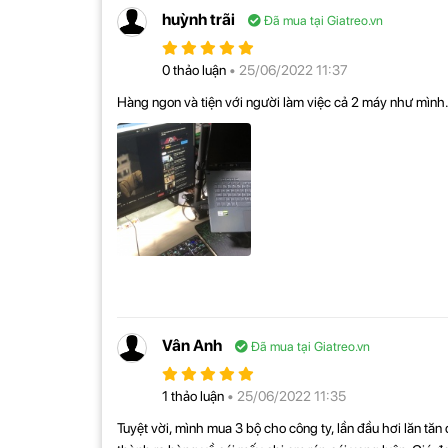
huỳnh trãi
Đã mua tại Giatreo.vn
0 thảo luận
• 25/06/2022 11:37
Hàng ngon và tiện với người làm việc cả 2 máy như mình.
Thông số kỹ thuật chi tiết Giá Treo 
Vân Anh
Đã mua tại Giatreo.vn
✔ Tay Đỡ Màn Hình :
1 thảo luận
• 25/06/2022 11:35
+ Tải trọng: 8 Kg
+ Tương thích màn hình 17" - 32" ( hoặc màn lớn 
Tuyệt vời, mình mua 3 bộ cho công ty, lần đầu hơi lăn tă
nặng < 8Kg)