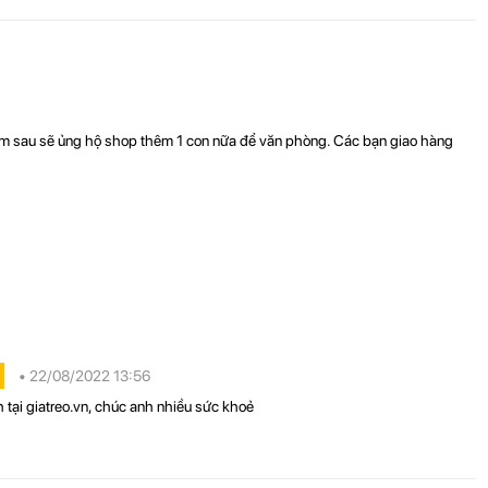
ễ dàng.
 lúc một cách dễ dàng.
Hôm sau sẽ ủng hộ shop thêm 1 con nữa để văn phòng. Các bạn giao hàng
• 22/08/2022 13:56
tại giatreo.vn, chúc anh nhiều sức khoẻ