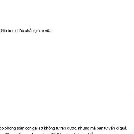
 Giá treo chắc chắn giá rẻ nữa
M074:
✔ Giá Đỡ Latop
hơn với cân
n do phòng toàn con gái sợ không tự ráp được, nhưng mà bạn tư vấn kĩ quá,
+ Loại Cao Cấp : Kích thước sải tay 2 khúc - tổng chiều