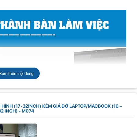
Xem thêm nội dung
 HÌNH (17-32INCH) KÈM GIÁ ĐỠ LAPTOP/MACBOOK (10 –
 32 INCH) - M074