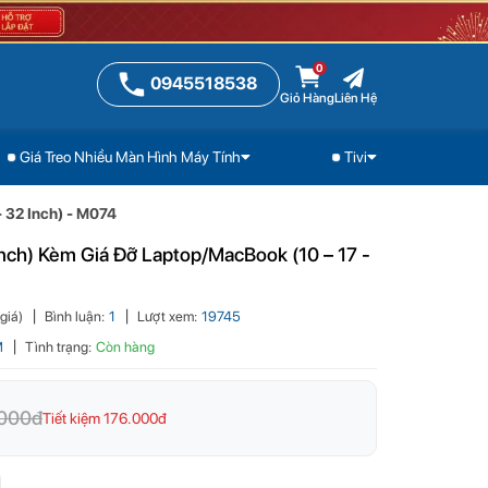
0
0945518538
Giỏ Hàng
Liên Hệ
Giá Treo Nhiều Màn Hình Máy Tính
Tivi
599.000đ
Đặt mua
Gọi ngay
 32 Inch) - M074
nch) Kèm Giá Đỡ Laptop/MacBook (10 – 17 -
giá)
Bình luận:
1
Lượt xem:
19745
M
Tình trạng:
Còn hàng
000đ
Tiết kiệm 176.000đ