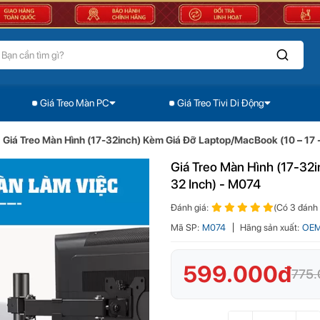
Giá Treo Màn PC
Giá Treo Tivi Di Động
Giá Treo Màn Hình (17-32inch) Kèm Giá Đỡ Laptop/MacBook (10 – 17 - 32 Inch) - M074
Giá Treo Màn Hình (17-32inch) Kèm Giá Đỡ Laptop/MacBook (10 – 17 -
Giá Treo Màn Hình (17-32i
32 Inch) - M074
Đánh giá:
(Có 3 đánh 
Mã SP:
M074
Hãng sản xuất:
OE
599.000đ
775.