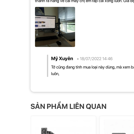
thành ra hàng về cái mấy chị em ráp cái xong luôn. Giá đ
+ Xoay 360 Độ
+ Quay 360 Độ
+ Chiều dài cột: 40 cm
+ Chiều dài tay đỡ: ~38 cm
Mỹ Xuyên
• 18/07/2022 14:46
Tớ cũng đang tính mua loại này dùng, mà xem b
luôn,
SẢN PHẨM LIÊN QUAN