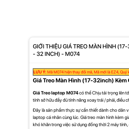
GIỚI THIỆU GIÁ TREO MÀN HÌNH (17
- 32 INCH) - M074
LƯU Ý:
Mã M074 hiện thay đổi mã, Mã mới là EZ4, Quý k
Giá Treo Màn Hình (17-32inch) Kèm
Giá Treo laptop M074
có thể Chịu tải trọng lên t
tính sở hữu đầy đủ tính năng xoay trái / phải, điều c
Đây là sản phẩm thực sự cần thiết dành cho dân v
laptop cá nhân cùng lúc. Giá treo màn hình kèm gi
khó khăn trong việc sử dụng đồng thời 2 máy tính,