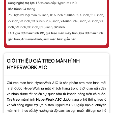
Công nghệ trợ lực
: Lò xo cao cấp HyperLift+ 2.0
Bảo hành
24 tháng
Phù hợp với loại màn:
17 inch, 18.5 inch,
19 inch
, 19.5 inch, 21.5 inch,
22 inch, 23 inch, 23.6 inch, 23.8 inch,
24 inch
, 24.5 inch, 25 inch,
27
inch
, 29 inch, 30 inch, 31.5 inch,
32 inch
,
TAG:
giá đỡ màn hình PC, giá treo màn máy tính, Giá đỡ màn hình
gắn bàn,
Arm màn hình
, arm màn hình gắn bàn
GIỚI THIỆU GIÁ TREO MÀN HÌNH
HYPERWORK A1C
Giá treo màn hình HyperWork A1C
là sản phẩm arm màn hình mới
nhất được HyperWork ra mắt khách hàng trong thời gian gần đây
và nhận được rất nhiều sự quan tâm từ khách hàng trên cả nước.
Tay treo màn hình HyperWork A1C
được trang bị hệ thống treo lò
xo với công nghệ trợ lực piston HyperLift+ 2.0 giúp bạn di chuyển
màn hình theo bất kỳ hướng và độ cao nào bạn muốn để bạn có thể