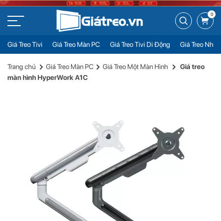
0
Giá Treo Tivi
Giá Treo Màn PC
Giá Treo Tivi Di Động
Giá Treo Nhiề
Giá treo màn hình HyperWork A1C
Đặt mua
Trang chủ
Giá Treo Màn PC
Giá Treo Một Màn Hình
Giá treo
1.490.000đ
màn hình HyperWork A1C