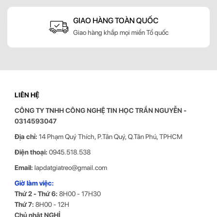
GIAO HÀNG TOÀN QUỐC
Giao hàng khắp mọi miền Tổ quốc
LIÊN HỆ
Arm màn hình A1C với các khớp xoay cực kỳ linh hoạt giúp bạn có
CÔNG TY TNHH CÔNG NGHỆ TIN HỌC
TRẦN NGUYỄN
-
thể điều chỉnh khoảng cách tầm nhìn của bạn một cách phù hợp
0314593047
nhất có thể, tránh tình trạng mỏi mắt. Khi không sử dụng
giá treo
một màn hình
này nữa, bạn có thể thụ gọn lại để dành không gian
Địa chỉ:
14 Phạm Quý Thích, P.Tân Quý, Q.Tân Phú, TPHCM
cho việc khác, rất thuận tiện
Điện thoại:
0945.518.538
Cổng USB 3.0
Email:
lapdatgiatreo@gmail.com
Giờ làm việc:
Thứ 2 - Thứ 6:
8H00 - 17H30
Thứ 7:
8H00 - 12H
Chủ nhật NGHỈ