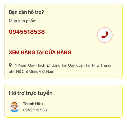
Bạn cần hỗ trợ?
Mua sản phẩm
0945518538
XEM HÀNG TẠI CỬA HÀNG
Bạn có thể treo những chiếc màn hình có kích thước lớn từ 17 - 32
inch với VESA 75x75mm và 100x100mm.
14 Phạm Quý Thích, phường Tân Quý, quận Tân Phú, Thành
Xoay dọc
phố Hồ Chí Minh, Việt Nam
Hỗ trợ trực tuyến
Thanh Hữu
0945 518 538