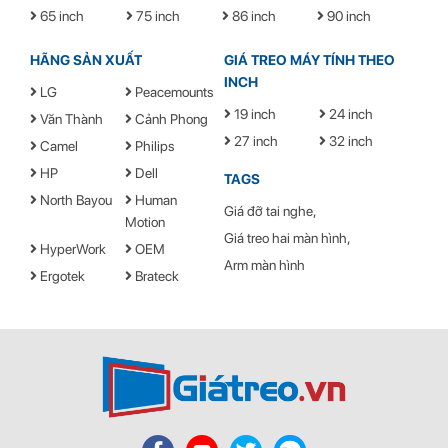
65 inch
75 inch
86 inch
90 inch
HÃNG SẢN XUẤT
GIÁ TREO MÁY TÍNH THEO
INCH
Tay nâng màn hình
HyperWork
A1C với những khớp lật cực kỳ
LG
Peacemounts
thông minh giúp bạn điều chỉnh màn hình phù hợp với chiều cao
19 inch
24 inch
Văn Thành
Cảnh Phong
mỗi người, tránh tình trạng mỏi lưng và cổ.
27 inch
32 inch
Camel
Philips
Thiết kế giấu dây tinh tế
HP
Dell
TAGS
North Bayou
Human
Giá đỡ tai nghe
Motion
Giá treo hai màn hình
HyperWork
OEM
Arm màn hình
Ergotek
Brateck
Điểm điều chỉnh lực đỡ lò xo