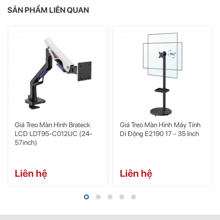
SẢN PHẨM LIÊN QUAN
Monitor Arm A1C sở hữu khả năng xoay dọc màn hình, giúp phù
hợp với nhu cầu duyệt tài liệu của những khách hàng văn phòng.
Giá Treo Màn Hình Brateck
Giá Treo Màn Hình Máy Tính
LCD LDT95-C012UC (24-
Di Động E2190 17 - 35 Inch
57inch)
Liên hệ
Liên hệ
Khớp xoay linh hoạt