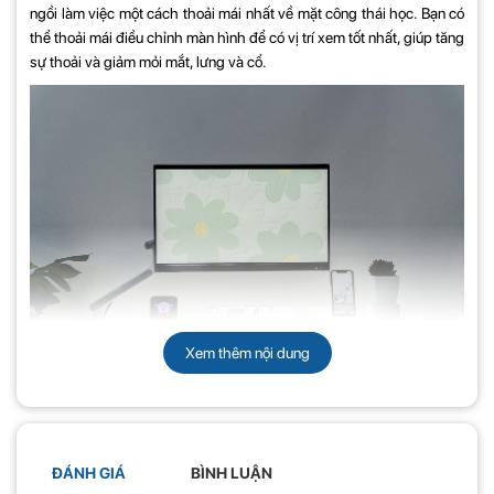
ngồi làm việc một cách thoải mái nhất về mặt công thái học. Bạn có
thể thoải mái điều chỉnh màn hình để có vị trí xem tốt nhất, giúp tăng
sự thoải và giảm mỏi mắt, lưng và cổ.
Xem thêm nội dung
Cánh tay giá đỡ có thể điều chỉnh độ cao, bạn có thể dời vị trí màn
hình đi khi không sử dụng để giải phóng không gian rộng rãi hơn.
Một số tính năng nổi bật của giá treo
ĐÁNH GIÁ
BÌNH LUẬN
màn hình HyperWork A1C