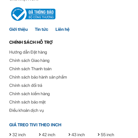
Giới thiệu
Tin tức
Liên hệ
CHÍNH SÁCH HỖ TRỢ
Hướng dẫn Đặt hàng
Tay nâng màn hình HyperWork A1C hỗ trợ thêm 2 cổng USB với tốc
Chính sách Giao hàng
độ lên đên 5 Gbps cùng khả năng đi dây bên trong để bàn làm việc
Chính sách Thanh toán
được gọn gàng hơn.
Chính sách bảo hành sản phẩm
Khả năng điều chỉnh chiều cao
Chính sách đổi trả
Chính sách kiểm hàng
Chính sách bảo mật
Điều khoản dịch vụ
GIÁ TREO TIVI THEO INCH
32 inch
42 inch
43 inch
55 inch