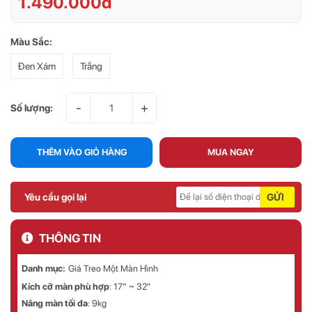
1.490.000đ
Màu Sắc:
Đen Xám
Trắng
-
+
Số lượng:
THÊM VÀO GIỎ HÀNG
MUA NGAY
Yêu cầu gọi lại
GỬI
THÔNG TIN
Danh mục:
Giá Treo Một Màn Hình
Kích cỡ màn phù hợp
: 17” ~ 32"
Nâng màn tối đa
: 9kg