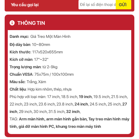
Yêu cầu gọi lại
GỬI
THÔNG TIN
Danh mục:
Giá Treo Một Màn Hình
Độ dày bàn
: 10~80mm
Kích thước
: 117x520x655mm
Kích cỡ màn
: 17"~32"
Trọng lượng màn
: từ 2-9kg
Chuẩn VESA
: 75x75m / 100x100mm
Màu sắc
: Trắng, Xám
Chất liệu
: Hợp kim nhôm, thép, nhựa
Phù hợp với loại màn:
17 inch, 18.5 inch,
19 inch
, 19.5 inch, 21.5 inch,
22 inch, 23 inch, 23.6 inch, 23.8 inch,
24 inch
, 24.5 inch, 25 inch,
27
inch
, 29 inch, 30 inch, 31.5 inch,
32 inch
,
TAG:
Arm màn hình
, arm màn hình gắn bàn, Tay treo màn hình máy
tính, giá đỡ màn hình PC, khung treo màn máy tính