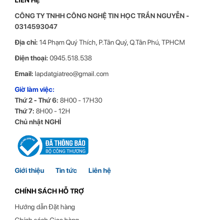
CÔNG TY TNHH CÔNG NGHỆ TIN HỌC
TRẦN NGUYỄN
-
0314593047
Cũng như bản cũ,
Human Motion T6Pro-1
hỗ trợ 2 kích thước
Địa chỉ:
14 Phạm Quý Thích, P.Tân Quý, Q.Tân Phú, TPHCM
chuẩn Vesa phù hợp với tất cả các loại màn hình máy tính với kích
thước từ 17 đến 32 inch.
Điện thoại:
0945.518.538
- Khoang giấu dây rộng rãi
Email:
lapdatgiatreo@gmail.com
Giờ làm việc:
Thứ 2 - Thứ 6:
8H00 - 17H30
Thứ 7:
8H00 - 12H
Chủ nhật NGHỈ
Giới thiệu
Tin tức
Liên hệ
CHÍNH SÁCH HỖ TRỢ
Hướng dẫn Đặt hàng
Human Motion T6Pro-1
được trang bị 2 khoang giấu dây gọn
gàng giúp giá tăng tính thẫm mỹ cho không gian lắp đạt.
Chính sách Giao hàng