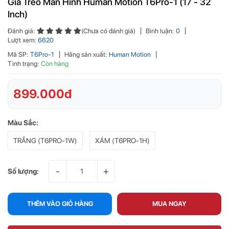
Giá Treo Màn Hình Human Motion T6Pro-1 (17 - 32
Inch)
Đánh giá:
(Chưa có đánh giá)
Bình luận:
0
Lượt xem:
6620
Mã SP:
T6Pro-1
Hãng sản xuất:
Human Motion
Tình trạng:
Còn hàng
899.000đ
Màu Sắc:
TRẮNG (T6PRO-1W)
XÁM (T6PRO-1H)
-
+
Số lượng:
THÊM VÀO GIỎ HÀNG
MUA NGAY