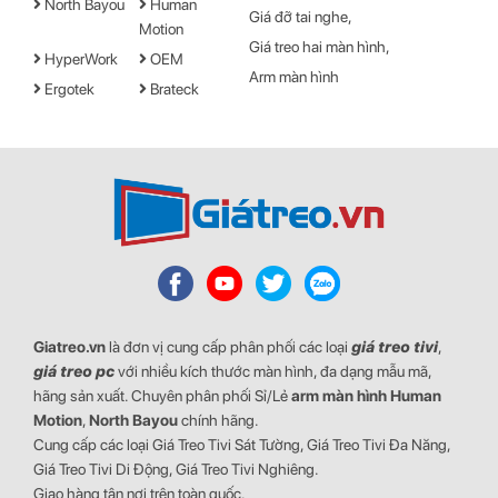
North Bayou
Human
- 3 trục linh hoạt hỗ trợ xoay gập, tịnh tiến
Giá đỡ tai nghe
Motion
Giá treo hai màn hình
HyperWork
OEM
Arm màn hình
Ergotek
Brateck
Khi lắp đặt tay treo màn hình Human Motion T6Pro-1, chúng ta có
thể xoay hay gập các khúc xương khớp của nó một cách dễ dàng
Giatreo.vn
là đơn vị cung cấp phân phối các loại
giá treo tivi
,
với ba trục linh hoạt để có được vị trí màn hình theo đúng mong
giá treo pc
với nhiều kích thước màn hình, đa dạng mẫu mã,
muốn của mình.
hãng sản xuất. Chuyên phân phối Sỉ/Lẻ
arm màn hình
Human
- Một số tính năng nổi bật khác
Motion
,
North Bayou
chính hãng.
Cung cấp các loại Giá Treo Tivi Sát Tường, Giá Treo Tivi Đa Năng,
+ Khả năng giãn rộng tối đa lên đến 515mm
Giá Treo Tivi Di Động, Giá Treo Tivi Nghiêng.
Giao hàng tận nơi trên toàn quốc.