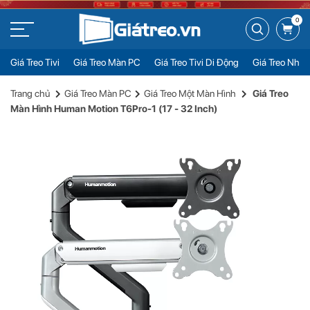
0
Giá Treo Tivi
Giá Treo Màn PC
Giá Treo Tivi Di Động
Giá Treo Nhiề
Giá Treo Màn Hình Human Motion T6Pro-1 (17 - 32 Inch)
Đặt mua
Trang chủ
Giá Treo Màn PC
Giá Treo Một Màn Hình
Giá Treo
899.000đ
Màn Hình Human Motion T6Pro-1 (17 - 32 Inch)