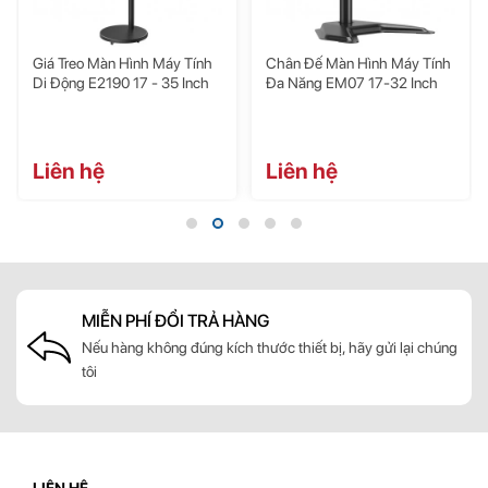
Giá Treo Màn Hình Máy Tính
Chân Đế Màn Hình Máy Tính
Di Động E2190 17 - 35 Inch
Đa Năng EM07 17-32 Inch
Đây chính là tính năng được nâng cấp của
Human Motion T6Pro-
1
so với chiếc
Human Motion T6-1
trước đó. Bằng việc sử dụng lò
Liên hệ
Liên hệ
xo trợ lực cao cấp Hyperlift+ giúp cho giá đỡ màn hình máy tính này
nâng tải trọng lên đến 9kg.
- Hỗ trợ 2 chuẩn VESA
MIỄN PHÍ ĐỔI TRẢ HÀNG
Nếu hàng không đúng kích thước thiết bị, hãy gửi lại chúng
tôi
LIÊN HỆ