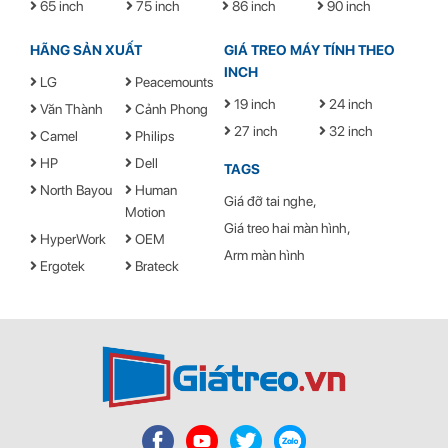
65 inch
75 inch
86 inch
90 inch
HÃNG SẢN XUẤT
GIÁ TREO MÁY TÍNH THEO
INCH
LG
Peacemounts
19 inch
24 inch
Văn Thành
Cảnh Phong
27 inch
32 inch
Camel
Philips
HP
Dell
TAGS
North Bayou
Human
Giá đỡ tai nghe
Motion
Giá treo hai màn hình
HyperWork
OEM
Arm màn hình
Ergotek
Brateck