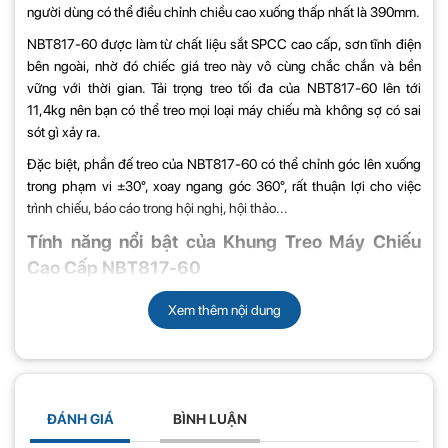
người dùng có thể điều chỉnh chiều cao xuống thấp nhất là 390mm.
NBT817-60 được làm từ chất liệu sắt SPCC cao cấp, sơn tĩnh điện
bên ngoài, nhờ đó chiếc giá treo này vô cùng chắc chắn và bền
vững với thời gian. Tải trọng treo tối đa của NBT817-60 lên tới
11,4kg nên bạn có thể treo mọi loại máy chiếu mà không sợ có sai
sót gì xảy ra.
Đặc biệt, phần đế treo của NBT817-60 có thể chỉnh góc lên xuống
trong phạm vi ±30°, xoay ngang góc 360°, rất thuận lợi cho việc
trình chiếu, báo cáo trong hội nghị, hội thảo...
Tính năng nổi bật của Khung Treo Máy Chiếu
Cao Cấp NBT817-60
+ Phù hợp cho tất cả các loại LCD / DLP / Projectors với thiết bị
Xem thêm nội dung
điều chỉnh độ cao có sẵn
+ Lý tưởng cho máy chiếu nhẹ
+ Dễ dàng điều chỉnh độ dài và góc ly hợp
ĐÁNH GIÁ
BÌNH LUẬN
+ Thiết kế khóa định vị