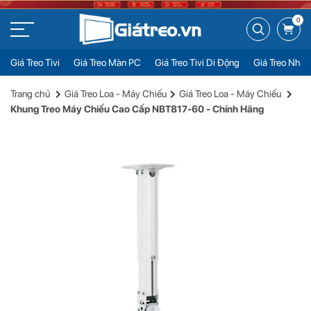
0
Giá Treo Tivi
Giá Treo Màn PC
Giá Treo Tivi Di Động
Giá Treo Nhiề
Khung Treo Máy Chiếu Cao Cấp NBT817-60 - Chính Hãng
Đặt mua
Trang chủ
Giá Treo Loa - Máy Chiếu
Giá Treo Loa - Máy Chiếu
380.000đ
Khung Treo Máy Chiếu Cao Cấp NBT817-60 - Chính Hãng