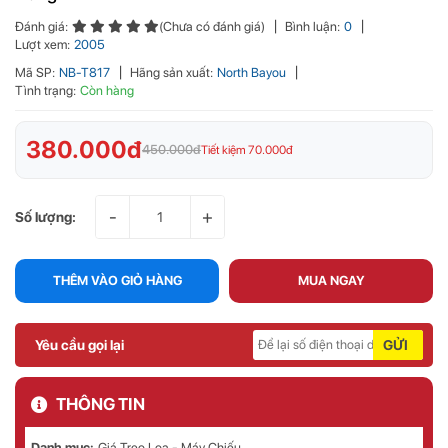
Đánh giá:
(Chưa có đánh giá)
Bình luận:
0
Lượt xem:
2005
Mã SP:
NB-T817
Hãng sản xuất:
North Bayou
Tình trạng:
Còn hàng
380.000đ
450.000đ
Tiết kiệm 70.000đ
-
+
Số lượng:
THÊM VÀO GIỎ HÀNG
MUA NGAY
Yêu cầu gọi lại
GỬI
THÔNG TIN
Danh mục:
Giá Treo Loa - Máy Chiếu