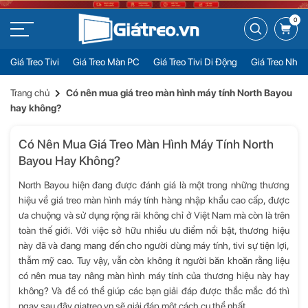
0
Giá Treo Tivi
Giá Treo Màn PC
Giá Treo Tivi Di Động
Giá Treo Nhiề
Trang chủ
Có nên mua giá treo màn hình máy tính North Bayou
hay không?
Có Nên Mua Giá Treo Màn Hình Máy Tính North
Bayou Hay Không?
North Bayou
hiện đang được đánh giá là một trong những thương
hiệu về giá treo màn hình máy tính hàng nhập khẩu cao cấp, được
ưa chuộng và sử dụng rộng rãi không chỉ ở Việt Nam mà còn là trên
toàn thế giới. Với việc sở hữu nhiều ưu điểm nổi bật, thương hiệu
này đã và đang mang đến cho người dùng máy tính, tivi sự tiện lợi,
thẫm mỹ cao. Tuy vậy, vẫn còn không ít người băn khoăn rằng liệu
có nên mua tay nâng màn hình máy tính của thương hiệu này hay
không? Và để có thể giúp các bạn giải đáp được thắc mắc đó thì
ngay sau đây
giatreo.vn
sẽ giải đáp một cách cụ thể nhất.