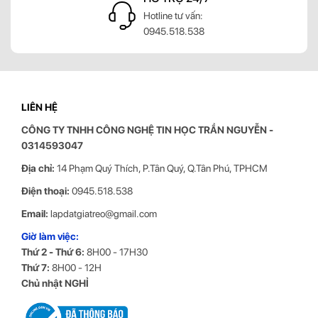
GIAO HÀNG TOÀN QUỐC
Giao hàng khắp mọi miền Tổ quốc
LIÊN HỆ
CÔNG TY TNHH CÔNG NGHỆ TIN HỌC
TRẦN NGUYỄN
-
0314593047
Địa chỉ:
14 Phạm Quý Thích, P.Tân Quý, Q.Tân Phú, TPHCM
Điện thoại:
0945.518.538
HỖ TRỢ 24/7
Email:
lapdatgiatreo@gmail.com
Hotline tư vấn:
Giờ làm việc:
0945.518.538
Thứ 2 - Thứ 6:
8H00 - 17H30
Thứ 7:
8H00 - 12H
Chủ nhật NGHỈ