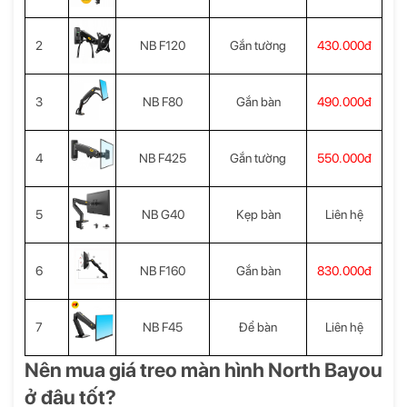
2
NB F120
Gắn tường
430.000đ
3
NB F80
Gắn bàn
490.000đ
4
NB F425
Gắn tường
550.000đ
5
NB G40
Kẹp bàn
Liên hệ
6
NB F160
Gắn bàn
830.000đ
7
NB F45
Để bàn
Liên hệ
Nên mua giá treo màn hình North Bayou
ở đâu tốt?