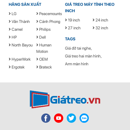
HÃNG SẢN XUẤT
GIÁ TREO MÁY TÍNH THEO
INCH
LG
Peacemounts
19 inch
24 inch
Văn Thành
Cảnh Phong
27 inch
32 inch
Camel
Philips
HP
Dell
TAGS
North Bayou
Human
Giá đỡ tai nghe
Motion
Giá treo hai màn hình
HyperWork
OEM
Arm màn hình
Ergotek
Brateck