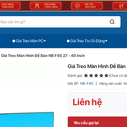
Giá Treo Màn PC
Giá Treo Tivi Di Động
Treo Màn Hình Để Bàn NB F45 27 - 40 Inch
Giá Treo Màn Hình Để Bàn NB F45 27 - 40 Inch
Giá Treo Màn Hình Để Bàn 
Đánh giá:
(Chưa có đá
Mã SP:
NB-F45
Hãng sản xuất:
N
Liên hệ
Yêu cầu gọi lại