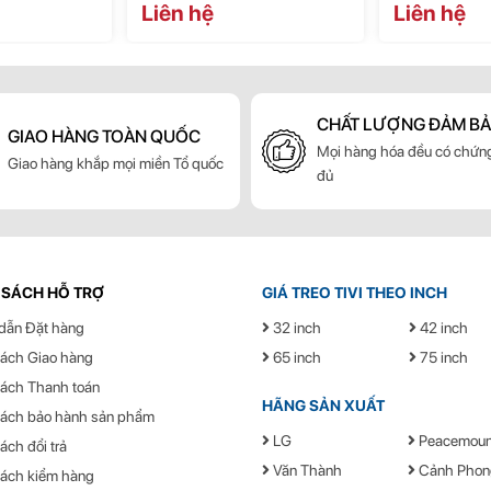
iảm mỏi
Liên hệ
Liên hệ
ngày và
CHẤT LƯỢNG ĐẢM B
cần bàn
GIAO HÀNG TOÀN QUỐC
Mọi hàng hóa đều có chứng
Giao hàng khắp mọi miền Tổ quốc
đủ
t đơn giản và dễ dàng, không tốn nhiều công sức.
chrome hoặc đen mịn hơn
á treo màn hình PC NB F45
 SÁCH HỖ TRỢ
GIÁ TREO TIVI THEO INCH
North Bayou
dẫn Đặt hàng
32 inch
42 inch
75mm x 75mm đến 100mm x 100mm
ách Giao hàng
65 inch
75 inch
Sơn tĩnh điện xong màu đen và màu trắng tone
ách Thanh toán
HÃNG SẢN XUẤT
sách bảo hành sản phẩm
4.4 - 33 lbs (2 - 15 kg)
LG
Peacemoun
ách đổi trả
360 độ
Văn Thành
Cảnh Phon
sách kiểm hàng
+-12 độ