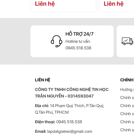
- Mang lại sự thoải mái tối đa về mặt công thái học để g
Liên hệ
Liên hệ
mắt, cổ và lưng.
- Thúc đẩy sức khỏe và năng suất trong sinh hoạt hàng 
giải trí tại nhà.
HỖ TRỢ 24/7
- Cải tiến khu vực làm việc ngồi hoặc đứng và không 
hoặc ghế có thể điều chỉnh độ cao đắt tiền.
Hotline tư vấn:
0945.518.538
- Được thiết kế theo cả kẹp cạnh và grommet, việc lắp đặ
- Hợp kim nhôm đúc với bề mặt được đánh bóng và mạ 
Thông số kỹ thuật nổi bật của gi
LIÊN HỆ
CHÍNH
Thương hiệu
CÔNG TY TNHH CÔNG NGHỆ TIN HỌC
Hướng 
Chuẩn VESA tương thích
TRẦN NGUYỄN
- 0314593047
Chính s
Chất liệu
Địa chỉ:
14 Phạm Quý Thích, P.Tân Quý,
Chính s
Q.Tân Phú, TPHCM
Tải trọng
Chính 
Điện thoại:
0945.518.538
Chính s
Xoay
Chính 
Email:
lapdatgiatreo@gmail.com
Góc nghiêng