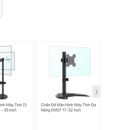
❭
ình Máy Tính Di
Chân Đế Màn Hình Máy Tính Đa
Giá Treo Màn
- 35 Inch
Năng EM07 17-32 Inch
Brateck LDT
Inch