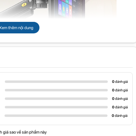
Xem thêm nội dung
0
đánh giá
0
đánh giá
0
đánh giá
0
đánh giá
0
đánh giá
0” với tải trọng tối đa từ 4,4 đến 33 lbs (2 - 15 kg), mặt dán màn hình tích
hiết kế trục ma sát, F45 cho phép bạn nâng, xoay, thu lại và mở rộng lên đến
h giá sao về sản phẩm này