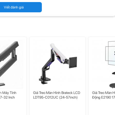
” mỏng,
tay treo màn hình F45
chắc chắn tiết kiệm không gian bàn hơn khi
ý cáp định tuyến cáp dưới cánh tay, phản ánh không gian làm việc sạch sẽ
Viết đánh giá
ể được lắp đặt trên bàn làm việc của bạn bằng kẹp trên mép bàn hoặc bằng
 đỡ màn hình động này phù hợp và lý tưởng cho không gian hạn chế trong gia
 thoải mái về mặt công thái học của bạn.
nh Để
kỳ linh
 dài để
cách di
iêng để
nh Máy Tính
Giá Treo Màn Hình Brateck LCD
Giá Treo Màn H
17-32 Inch
LDT95-C012UC (24-57inch)
Động E2190 17 
tay gọn