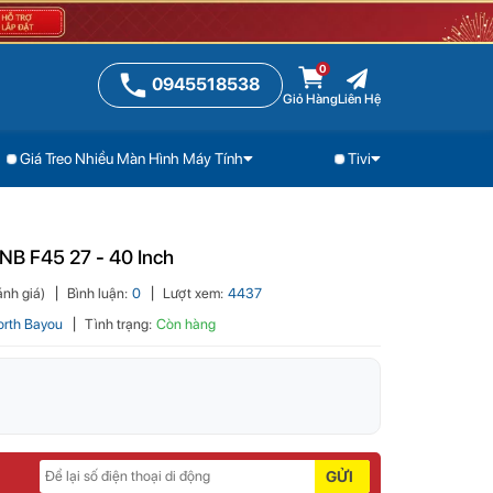
0
0945518538
Giỏ Hàng
Liên Hệ
Giá Treo Nhiều Màn Hình Máy Tính
Tivi
Liên hệ
Đặt mua
Gọi ngay
NB F45 27 - 40 Inch
nh giá)
Bình luận:
0
Lượt xem:
4437
orth Bayou
Tình trạng:
Còn hàng
GỬI