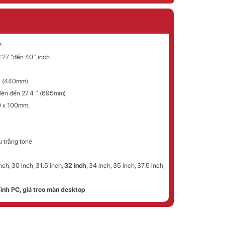
h
ừ 27 ”đến 40” inch
 ” (440mm)
i lên đến 27.4 ” (695mm)
 x 100mm,
 trắng tone
inch, 30 inch, 31.5 inch,
32 inch
, 34 inch, 35 inch, 37.5 inch,
hình PC, giá treo màn desktop