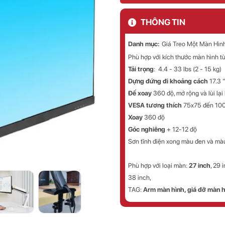
THÔNG TIN
Danh mục:
Giá Treo Một Màn Hìn
Phù hợp với kích thước màn hình t
Tải trọng
: 4.4 - 33 lbs (2 - 15 kg)
Dựng đứng đi khoảng cách
17.3
Đế xoay
360 độ, mở rộng và lùi lạ
VESA tương thích
75x75 đến 100
Xoay
360 độ
Góc nghiêng
+ 12-12 độ
Sơn tĩnh điện xong màu đen và màu
Phù hợp với loại màn:
27 inch
, 29 
38 inch,
TAG:
Arm màn hình
, giá đỡ màn 