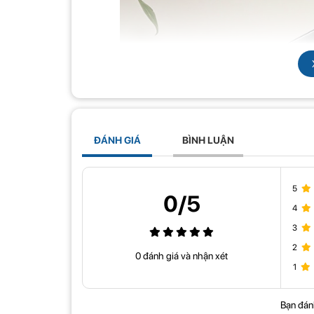
ĐÁNH GIÁ
BÌNH LUẬN
5
0/5
4
3
2
0 đánh giá và nhận xét
1
Phù hợp với hầu hết các kích thước màn hình từ 27 ”đến 4
hợp có thể xoay và nghiêng 360 độ. Với sự trợ giúp của t
Bạn đán