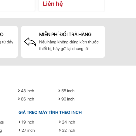
Liên hệ
Liên hệ
ẢO
MIỄN PHÍ ĐỔI TRẢ HÀNG
 từ đầy
Nếu hàng không đúng kích thước
thiết bị, hãy gửi lại chúng tôi
43 inch
55 inch
86 inch
90 inch
GIÁ TREO MÁY TÍNH THEO INCH
ts
19 inch
24 inch
g
27 inch
32 inch