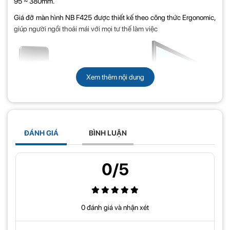
95 ~ 380mm.
Giá đỡ màn hình NB F425 được thiết kế theo công thức Ergonomic,
giúp người ngồi thoải mái với mọi tư thế làm việc
Xem thêm nội dung
ĐÁNH GIÁ
BÌNH LUẬN
0/5
Tính năng nổi bật của Giá Treo Màn Hình Máy
Tính NB F425 24 – 35 Inch:
0 đánh giá và nhận xét
+
Giá đỡ màn hình máy tính NB F425
được thiết kế tối ưu cho