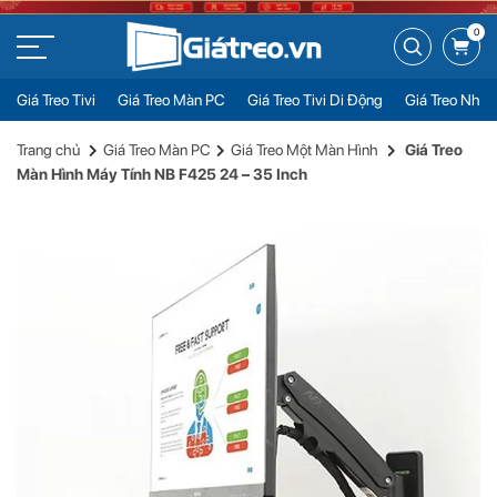
0
Giá Treo Tivi
Giá Treo Màn PC
Giá Treo Tivi Di Động
Giá Treo Nhiề
Giá Treo Màn Hình Máy Tính NB F425 24 – 35 Inch
Đặt mua
Trang chủ
Giá Treo Màn PC
Giá Treo Một Màn Hình
Giá Treo
Liên hệ
Màn Hình Máy Tính NB F425 24 – 35 Inch