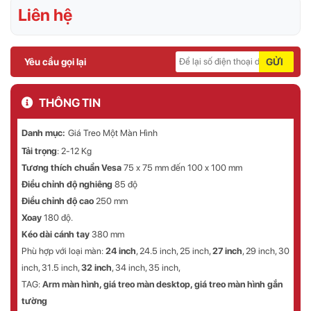
Liên hệ
Yêu cầu gọi lại
GỬI
THÔNG TIN
Danh mục:
Giá Treo Một Màn Hình
Tải trọng
: 2-12 Kg
Tương thích chuẩn Vesa
75 x 75 mm đến 100 x 100 mm
Điều chỉnh độ nghiêng
85 độ
Điều chỉnh độ cao
250 mm
Xoay
180 độ.
Kéo dài cánh tay
380 mm
Phù hợp với loại màn:
24 inch
, 24.5 inch, 25 inch,
27 inch
, 29 inch, 30
inch, 31.5 inch,
32 inch
, 34 inch, 35 inch,
TAG:
Arm màn hình
, giá treo màn desktop, giá treo màn hình gắn
tường