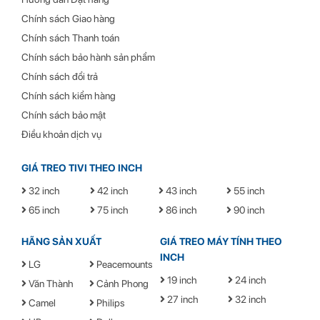
Chính sách Giao hàng
Chính sách Thanh toán
Chính sách bảo hành sản phẩm
Chính sách đổi trả
Chính sách kiểm hàng
Chính sách bảo mật
Điều khoản dịch vụ
GIÁ TREO TIVI THEO INCH
32 inch
42 inch
43 inch
55 inch
65 inch
75 inch
86 inch
90 inch
HÃNG SẢN XUẤT
GIÁ TREO MÁY TÍNH THEO
INCH
LG
Peacemounts
19 inch
24 inch
Văn Thành
Cảnh Phong
27 inch
32 inch
Camel
Philips