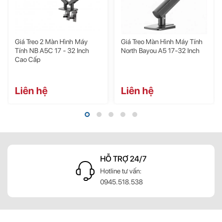
Điều chỉnh độ cao màn
hình
: Trong phạm vi 0 ~
Giá Treo 2 Màn Hình Máy
Giá Treo Màn Hình Máy Tính
250mm
Tính NB A5C 17 - 32 Inch
North Bayou A5 17-32 Inch
Cao Cấp
Liên hệ
Liên hệ
Điều chỉnh xoay
: Trong
HỖ TRỢ 24/7
phạm vi 180 °
g
Hotline tư vấn:
0945.518.538