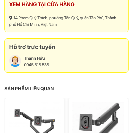
XEM HÀNG TẠI CỬA HÀNG
đổi vị trí của màn hình từ
ngang sang dọc
14 Phạm Quý Thích, phường Tân Quý, quận Tân Phú, Thành
phố Hồ Chí Minh, Việt Nam
Hỗ trợ trực tuyến
Thanh Hữu
Có đường dẫn cáp màn
0945 518 538
hình
Trang bị hệ thống kẹp dây
kết nối của màn hình để
bạn dễ dàng đi dây một
SẢN PHẨM LIÊN QUAN
cách gọn gàng và tối ưu.