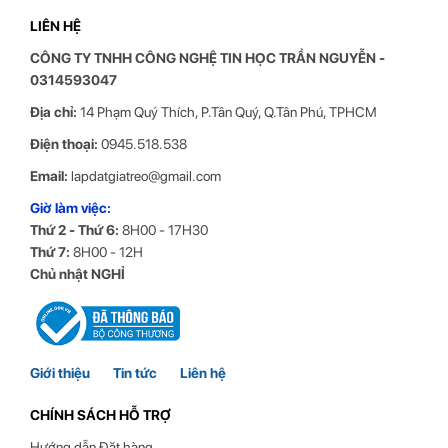
Thồng số kỹ thuật giá treo màn hình
LIÊN HỆ
máy tính NB F425
CÔNG TY TNHH CÔNG NGHỆ TIN HỌC
TRẦN NGUYỄN
-
Thương hiệu
NB
0314593047
Model
NB F425
Địa chỉ:
14 Phạm Quý Thích, P.Tân Quý, Q.Tân Phú, TPHCM
Chất liệu
Hợp kim nhôm sơn tĩnh điện, ốp nhựa
75 x 75 mm, 100 x 100 mm, đến 200 x
Điện thoại:
0945.518.538
Chuẩn VESA
200 mm
Email:
lapdatgiatreo@gmail.com
Góc nghiêng gật gù
+85 độ / -30 độ
Giờ làm việc:
Điều chỉnh độ cao
250 mm
Thứ 2 - Thứ 6:
8H00 - 17H30
Góc xoay ngang
180 độ
Thứ 7:
8H00 - 12H
Góc xoay tròn
360 độ
Chủ nhật NGHỈ
Tải trọng
3 -15 kg
Trọng lượng
2,4 kg
Khoàng cách tường
380 mm
tối đa
Kích thước
425 x 190 x 93 mm (WxLxH)
Giới thiệu
Tin tức
Liên hệ
CHÍNH SÁCH HỖ TRỢ
Hướng dẫn Đặt hàng