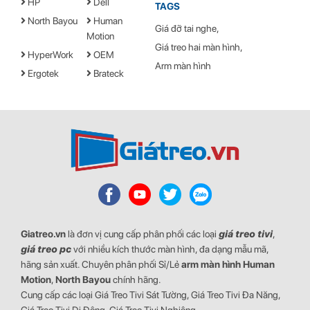
HP
Dell
TAGS
North Bayou
Human
Giá đỡ tai nghe
Motion
Giá treo hai màn hình
HyperWork
OEM
Arm màn hình
Ergotek
Brateck
Giatreo.vn
là đơn vị cung cấp phân phối các loại
giá treo tivi
,
giá treo pc
với nhiều kích thước màn hình, đa dạng mẫu mã,
hãng sản xuất. Chuyên phân phối Sỉ/Lẻ
arm màn hình
Human
Motion
,
North Bayou
chính hãng.
Cung cấp các loại Giá Treo Tivi Sát Tường, Giá Treo Tivi Đa Năng,
Giá Treo Tivi Di Động, Giá Treo Tivi Nghiêng.