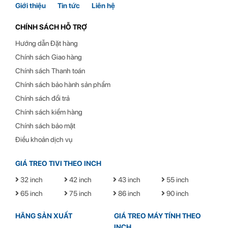
Giới thiệu
Tin tức
Liên hệ
Tần số quét 75Hz
Ngoài việc tích hợp tấm nền IPS, màn hình HP M24F 23.8 inch
CHÍNH SÁCH HỖ TRỢ
2E2Y4AAsở hữu tần số quét mới 75Hz, đáp ứng tốt như cầu giải trí,
Hướng dẫn Đặt hàng
chơi game, xem phim mà không bị giật lag, mang tới trải nghiệm sử
Chính sách Giao hàng
dụng khác biệt
Chính sách Thanh toán
Chính sách bảo hành sản phẩm
Chính sách đổi trả
Chính sách kiểm hàng
Chắc chắn, bền bỉ
Chính sách bảo mật
Điều khoản dịch vụ
GIÁ TREO TIVI THEO INCH
32 inch
42 inch
43 inch
55 inch
65 inch
75 inch
86 inch
90 inch
HỖ TRỢ 24/7
HÃNG SẢN XUẤT
GIÁ TREO MÁY TÍNH THEO
Hotline tư vấn:
INCH
0945.518.538