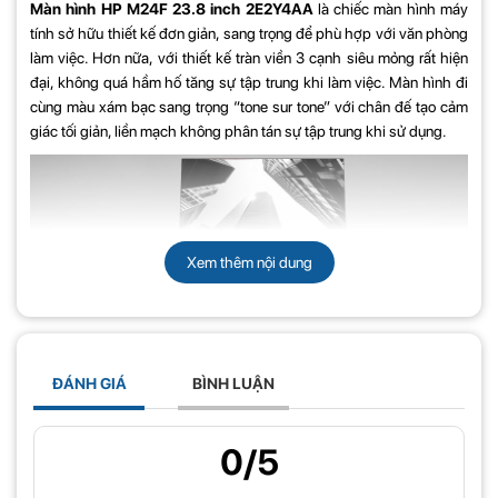
Màn hình HP M24F 23.8 inch 2E2Y4AA
là chiếc màn hình máy
tính sở hữu thiết kế đơn giản, sang trọng để phù hợp với văn phòng
làm việc. Hơn nữa, với thiết kế tràn viền 3 cạnh siêu mỏng rất hiện
đại, không quá hầm hố tăng sự tập trung khi làm việc. Màn hình đi
cùng màu xám bạc sang trọng “tone sur tone” với chân đế tạo cảm
giác tối giản, liền mạch không phân tán sự tập trung khi sử dụng.
Xem thêm nội dung
ĐÁNH GIÁ
BÌNH LUẬN
Độ phân giải Full HD, công nghệ màn hình IPS,
trải nghiệm không giới hạn
0/5
Màn hình HP M24F 23.8 inch 2E2Y4AA
sở hữu độ phân giải màn