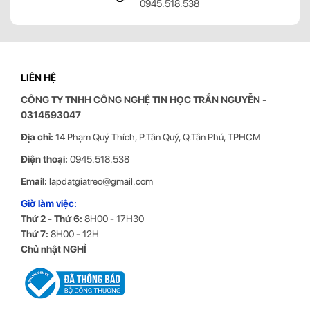
Màn hình HP M24F 23.8 inch 2E2Y4AA
được yêu thích nhở sở
hữu độ chính xác màu sắc cao, gam màu 99% sRGB. Nhớ đó mà
màn hình HP này trở thành sự chọn lựa hàng đầu cho dân thiết kế
LIÊN HỆ
đồ hoạ.
CÔNG TY TNHH CÔNG NGHỆ TIN HỌC
TRẦN NGUYỄN
-
0314593047
Địa chỉ:
14 Phạm Quý Thích, P.Tân Quý, Q.Tân Phú, TPHCM
Điện thoại:
0945.518.538
Email:
lapdatgiatreo@gmail.com
Giờ làm việc:
Thứ 2 - Thứ 6:
8H00 - 17H30
Thứ 7:
8H00 - 12H
Chủ nhật NGHỈ