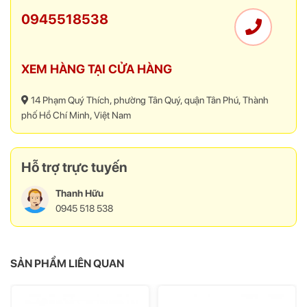
0945518538
XEM HÀNG TẠI CỬA HÀNG
Màn hình HP M24F 23.8 inch 2E2Y4AA
tích hơp công nghệ
14 Phạm Quý Thích, phường Tân Quý, quận Tân Phú, Thành
Eyesafe giúp làm giảm phát ánh sáng xanh có hại ảnh hưởng tới
phố Hồ Chí Minh, Việt Nam
mắt, mà vẫn giữ được màu sắc hiển thị tuyệt đẹp mang đến sự thoải
mái khi sử dụng.
Hỗ trợ trực tuyến
Thanh Hữu
0945 518 538
SẢN PHẨM LIÊN QUAN