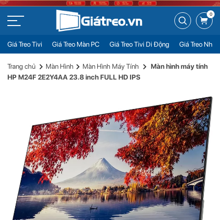
0
Giá Treo Tivi
Giá Treo Màn PC
Giá Treo Tivi Di Động
Giá Treo Nhiề
Màn hình máy tính HP M24F 2E2Y4AA 23.8 inch FULL HD IPS
Đặt mua
Trang chủ
Màn Hình
Màn Hình Máy Tính
Màn hình máy tính
4.350.000đ
HP M24F 2E2Y4AA 23.8 inch FULL HD IPS