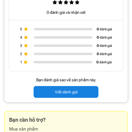
hình Full HD, cho phép tải hiện hình ảnh sắc nét, đáp ứng tốt mọi
như cầu như xem phim, thiết kế đồ hoạ. Không chỉ dừng lại ở đó,
0 đánh giá và nhận xét
màn hình còn được HP trang bị công nghệ IPS cho góc nhìn siêu
rộng 178 độ, dễ dàng quan sát ở mọi góc, giảm chói, thuận tiện quá
trình sử dụng.
5
0
đánh giá
4
0
đánh giá
3
0
đánh giá
2
0
đánh giá
1
0
đánh giá
Bạn đánh giá sao về sản phẩm này
Viết đánh giá
Công nghệ Eyesafe
Bạn cần hỗ trợ?
Mua sản phẩm