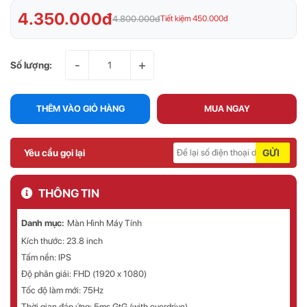
4.350.000đ
4.800.000đ
Tiết kiệm 450.000đ
-
+
Số lượng:
THÊM VÀO GIỎ HÀNG
MUA NGAY
Yêu cầu gọi lại
GỬI
THÔNG TIN
Danh mục:
Màn Hình Máy Tính
Kích thước: 23.8 inch
Tấm nền: IPS
Độ phân giải: FHD (1920 x 1080)
Tốc độ làm mới: 75Hz
Thời gian đáp ứng: 5ms GtG (with overdrive)