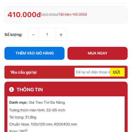
410.000đ
550.000đ
Tiết kiệm 140.000đ
-
+
Số lượng:
THÊM VÀO GIỎ HÀNG
MUA NGAY
Yêu cầu gọi lại
GỬI
THÔNG TIN
Danh mục:
Giá Treo Tivi Đa Năng
Tương thích màn hình: 32-65 inch
Tải trọng: 31,8kg
Chuẩn Vesa: 100x100 mm, 400X400 mm
0
Xoay: 180