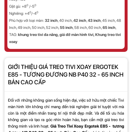
0
0
Gật gù: +8
/-5
0
0
Nghiêng: +4
/-4
Phù hợp với loại màn:
32 inch
, 40 inch,
42 inch
,
43 inch
, 45 inch, 48
Inch, 49 inch, 50 inch, 52 inch,
55 inch
, 58 inch, 60 inch,
65 inch
,
TAG:
khung treo tivi đa năng, giá đỡ màn hình tivi, Khung treo tivi
xoay
GIỚI THIỆU GIÁ TREO TIVI XOAY ERGOTEK
E85 - TƯƠNG ĐƯƠNG NB P40 32 - 65 INCH
BẢN CAO CẤP
Đối với những không gian sống hiện đại, việc sở hữu một chiếc Tivi
màn hình lớn không chỉ mang đến trải nghiệm giải trí tuyệt vời mà
còn là một điểm nhấn trang trí nội thất đẹp mắt. Và để tối ưu hóa
không gian và tạo ra góc nhìn hoàn hảo, bạn cần một giá treo tivi
thông minh và linh hoạt.
Giá Treo Tivi Xoay Ergotek E85
- tương