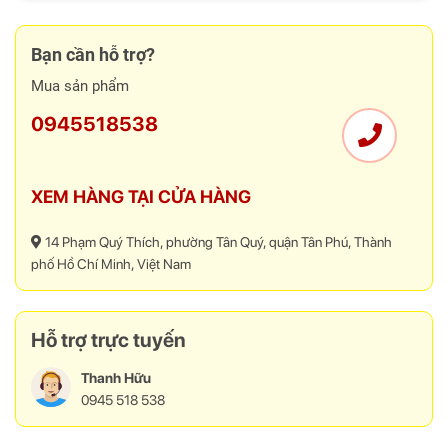
Sản phẩm này tương thích với chuẩn Vesa
100x100 mm và
400x400 mm
, đáp ứng nhu cầu lắp đặt cho hầu hết các loại TV trên
Bạn cần hỗ trợ?
thị trường hiện nay. Điều này giúp bạn dễ dàng lựa chọn và sử dụng
Mua sản phẩm
giá treo Ergotek E85 với TV đang sở hữu mà không gặp bất kỳ trở
ngại nào.
0945518538
Khả năng điều chỉnh linh hoạt
XEM HÀNG TẠI CỬA HÀNG
14 Phạm Quý Thích, phường Tân Quý, quận Tân Phú, Thành
phố Hồ Chí Minh, Việt Nam
Hỗ trợ trực tuyến
Thanh Hữu
0945 518 538