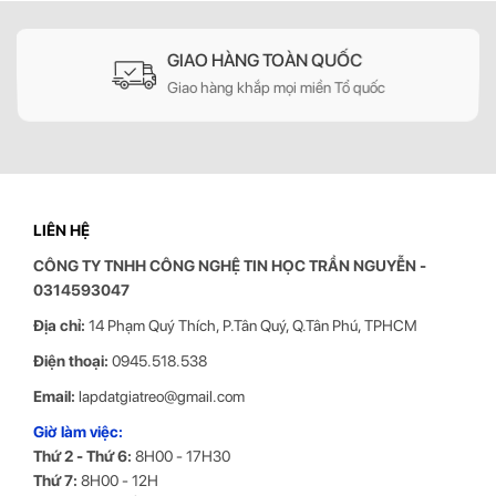
GIAO HÀNG TOÀN QUỐC
Giao hàng khắp mọi miền Tổ quốc
LIÊN HỆ
CÔNG TY TNHH CÔNG NGHỆ TIN HỌC
TRẦN NGUYỄN
-
0314593047
Giá Treo Tivi Xoay Ergotek E85 sở hữu thiết kế gọn gàng, tinh tế
Địa chỉ:
14 Phạm Quý Thích, P.Tân Quý, Q.Tân Phú, TPHCM
Giá Treo Tivi Xoay Ergotek E85 sở hữu thiết kế gọn gàng, tinh tế, với
Điện thoại:
0945.518.538
chất liệu hợp kim nhôm cao cấp, đem đến vẻ ngoài sang trọng và
hiện đại. Quá trình lắp đặt cũng vô cùng đơn giản, chỉ cần tuân thủ
Email:
lapdatgiatreo@gmail.com
hướng dẫn và sử dụng các công cụ đi kèm là bạn có thể hoàn tất
Giờ làm việc:
việc lắp đặt trong thời gian ngắn.
Thứ 2 - Thứ 6:
8H00 - 17H30
Bảng thông số kỹ thuật chi tiết của Giá
Thứ 7:
8H00 - 12H