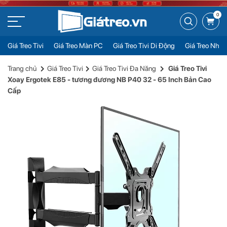
0
Giá Treo Tivi
Giá Treo Màn PC
Giá Treo Tivi Di Động
Giá Treo Nhiề
Giá Treo Tivi Xoay Ergotek E85 - tương đương NB P40 32 - 65 Inch Bản Cao Cấp
Đặt mua
Trang chủ
Giá Treo Tivi
Giá Treo Tivi Đa Năng
Giá Treo Tivi
410.000đ
Xoay Ergotek E85 - tương đương NB P40 32 - 65 Inch Bản Cao
Cấp