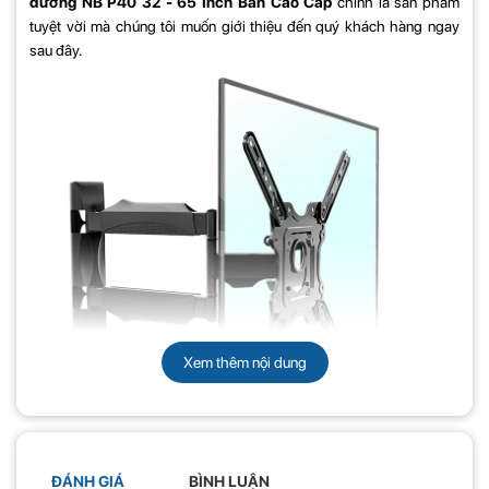
đương
NB P40
32 - 65 Inch Bản Cao Cấp
chính là sản phẩm
tuyệt vời mà chúng tôi muốn giới thiệu đến quý khách hàng ngay
sau đây.
Xem thêm nội dung
ĐÁNH GIÁ
BÌNH LUẬN