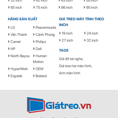
32 inch
42 inch
43 inch
55 inch
Chất lượng:
ISO 9001 và TUV GS
65 inch
75 inch
86 inch
90 inch
Điều chỉnh độ nghiêng:
+8° / -5°
HÃNG SẢN XUẤT
GIÁ TREO MÁY TÍNH THEO
INCH
Điều chỉnh độ nghiêng màn
LG
Peacemounts
±4°
hình:
19 inch
24 inch
Văn Thành
Cảnh Phong
27 inch
32 inch
Camel
Khoảng cách điều chỉnh từ
Philips
55 ~ 500mm
tường – Tivi
HP
Dell
TAGS
North Bayou
Human
Giá đỡ tai nghe
Motion
Giá treo hai màn hình
HyperWork
OEM
Arm màn hình
Ergotek
Brateck