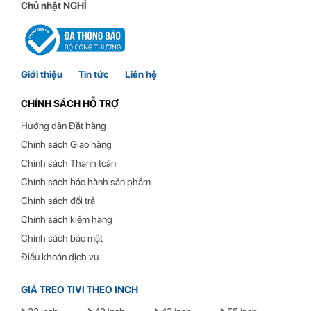
Chủ nhật NGHỈ
Treo Tivi Xoay Ergotek E85
Thương hiệu:
Ergotek
Giới thiệu
Tin tức
Liên hệ
Phù hợp với Tivi:
32 Inch – 66 Inch
CHÍNH SÁCH HỖ TRỢ
Bảo hành:
12 tháng
Hướng dẫn Đặt hàng
Loại:
Giá treo tivi xoay đa năng
Chính sách Giao hàng
Vật liệu:
hợp kim tĩnh điện
Chính sách Thanh toán
Chính sách bảo hành sản phẩm
Màu sắc:
Màu đen
Chính sách đổi trả
Chính sách kiểm hàng
Điều chỉnh xoay (trái/ phải):
180°
Chính sách bảo mật
Tải trọng:
31.8kg
Điều khoản dịch vụ
Tối đa 400 x 400 mm – tối
Chuẩn VESA tương thích:
GIÁ TREO TIVI THEO INCH
thiểu 100 x 100 mm