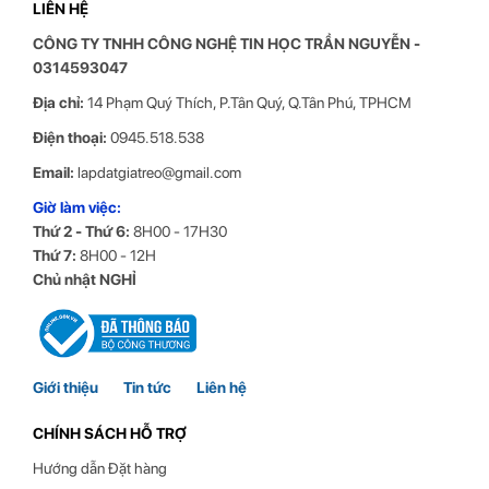
LIÊN HỆ
CÔNG TY TNHH CÔNG NGHỆ TIN HỌC
TRẦN NGUYỄN
-
0314593047
Địa chỉ:
14 Phạm Quý Thích, P.Tân Quý, Q.Tân Phú, TPHCM
Điện thoại:
0945.518.538
Email:
lapdatgiatreo@gmail.com
thông số kỹ thuật chi tiết của Giá Treo Tivi Gật Gù ErgoTek E94 GG
Giờ làm việc:
Thứ 2 - Thứ 6:
8H00 - 17H30
Thứ 7:
8H00 - 12H
Chủ nhật NGHỈ
Giới thiệu
Tin tức
Liên hệ
CHÍNH SÁCH HỖ TRỢ
Hướng dẫn Đặt hàng