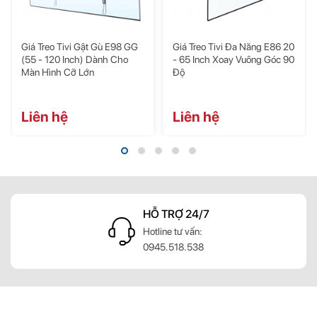
55 – 82 inch
trợ
Trọng lượng màn hình tối
Giá Treo Tivi Gật Gù E98 GG
Giá Treo Tivi Đa Năng E86 20
68.2kg
đa
(55 - 120 Inch) Dành Cho
- 65 Inch Xoay Vuông Góc 90
Màn Hình Cỡ Lớn
Độ
Chuẩn VESA tương
200x200mm đến 500x400mm
thích
Liên hệ
Liên hệ
Chất liệu
Thép, nhựa, sơn tĩnh điện
Màu sắc
Đen
Điều chỉnh độ nghiêng
0 - 12 độ
HỖ TRỢ 24/7
Điều chỉnh độ nghiêng chúc tivi 12
Tính năng đặc biệt
g
Hotline tư vấn:
độ
0945.518.538