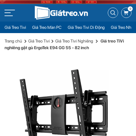
0
Giá Treo Tivi
Giá Treo Màn PC
Giá Treo Tivi Di Động
Giá Treo Nhiề
Giá treo TiVi nghiêng gật gù ErgoTek E94 GG 55 - 82 inch
Đặt mua
Trang chủ
Giá Treo Tivi
Giá Treo Tivi Nghiêng
Giá treo TiVi
Liên hệ
nghiêng gật gù ErgoTek E94 GG 55 - 82 inch