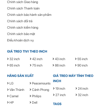
Chính sách Giao hàng
Chính sách Thanh toán
Chính sách bảo hành sản phẩm
Chính sách đổi trả
Chính sách kiểm hàng
Chính sách bảo mật
Điều khoản dịch vụ
GIÁ TREO TIVI THEO INCH
32 inch
42 inch
43 inch
55 inch
65 inch
75 inch
86 inch
90 inch
HÃNG SẢN XUẤT
GIÁ TREO MÁY TÍNH THEO
INCH
LG
Peacemounts
19 inch
24 inch
Văn Thành
Cảnh Phong
27 inch
32 inch
Camel
Philips
HP
Dell
TAGS