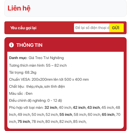
Liên hệ
Yêu cầu gọi lại
GỬI
THÔNG TIN
Danh mục:
Giá Treo Tivi Nghiêng
Tương thích màn hình: 55 – 82 inch
Tải trọng: 68.2kg
Chuẩn VESA: 200x200mm lên tới 500 x 400 mm
Chất liệu: thép,nhựa, sơn tĩnh điện
Màu sắc : Đen
Điều chỉnh độ nghiêng: 0 - 12 độ
Phù hợp với loại màn:
32 inch
, 40 inch,
42 inch
,
43 inch
, 45 inch, 48
Inch, 49 inch, 50 inch, 52 inch,
55 inch
, 58 inch, 60 inch,
65 inch
, 70
inch,
75 inch
, 78 inch, 80 inch, 82 inch, 85 inch,