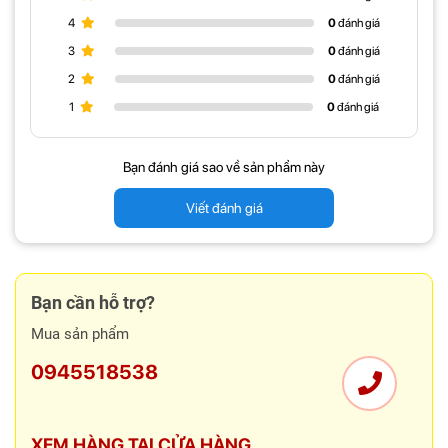
khi không sử dụng.
4
0
đánh giá
3
0
đánh giá
2
0
đánh giá
1
0
đánh giá
Bạn đánh giá sao về sản phẩm này
Viết đánh giá
Bạn cần hỗ trợ?
Mua sản phẩm
0945518538
Được chế tạo từ sắt cao cấp và phủ lớp sơn tĩnh điện, Ergotek E94
XEM HÀNG TẠI CỬA HÀNG