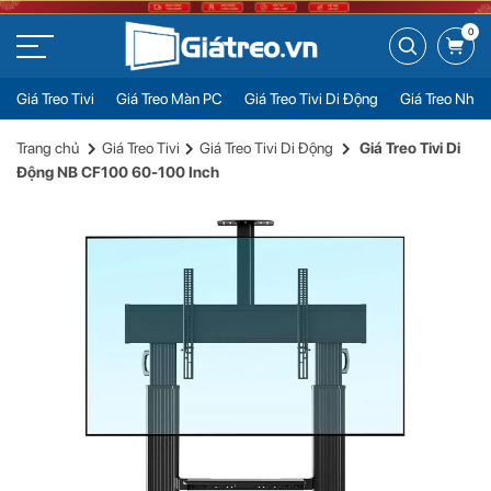
0
Giá Treo Tivi
Giá Treo Màn PC
Giá Treo Tivi Di Động
Giá Treo Nhiề
Giá Treo Tivi Di Động NB CF100 60-100 Inch
Đặt mua
Trang chủ
Giá Treo Tivi
Giá Treo Tivi Di Động
Giá Treo Tivi Di
7.300.000đ
Động NB CF100 60-100 Inch