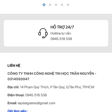
Chất liệu
Hợp Kim Nhôm Cao Cấp 
Giá
13.900.000 đ
HỖ TRỢ 24/7
g
Hotline tư vấn:
0945.518.538
LIÊN HỆ
CÔNG TY TNHH CÔNG NGHỆ TIN HỌC
TRẦN NGUYỄN
-
0314593047
Địa chỉ:
14 Phạm Quý Thích, P.Tân Quý, Q.Tân Phú, TPHCM
Điện thoại:
0945.518.538
Email:
lapdatgiatreo@gmail.com
Giờ làm việc: