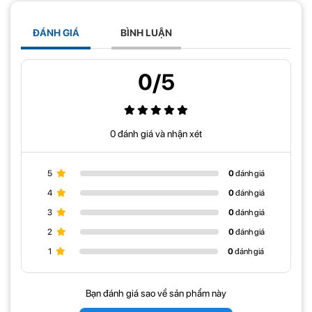
ĐÁNH GIÁ
BÌNH LUẬN
Tính năng Giá Treo Tivi Di Động NB CF100 60-
100 Inch
0/5
- Cơ chế Lift Stopper giúp điều chỉnh chiều cao TV một cách nhanh
chóng và hiệu quả.
- Chân đế và Cột chịu lực được thiết kế bằng hợp kim nhôm đúc
0 đánh giá và nhận xét
khối và tính co giãn cao.
- Khả năng chịu lực lên tới 90,9 kg và mang được TV 100 inch.
5
0
đánh giá
-
Giá treo tivi di động
này tích hợp giấu cáp trong cột giúp gon
4
0
đánh giá
gàng.
3
0
đánh giá
- Tiết kiệm không gian và giảm bớt chi phí vận chuyển.
2
0
đánh giá
- Lắp đặt dễ dàng và tiện lợi, không mất nhiều thời gian.
1
0
đánh giá
- Dễ dàng di chuyển trong căn phòng của bạn, tiết kiệm được nhiều
diện tích, đảm bảo độ an toàn cao khi sử dụng
giá treo tivi di động
Bạn đánh giá sao về sản phẩm này
NB-CF100