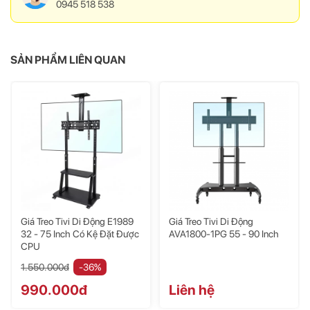
0945 518 538
Bảng so sánh thông số kỹ thuật giữa
NB-CF100 và NB TW100:
SẢN PHẨM LIÊN QUAN
Thông số
NB TW1
Thương hiệu
North Bayou
Mã sản phẩm
NB TW100
Tải trọng cho phép
300lbs (136.4kgs)
Góc nghiêng
0 °
Giá Treo Tivi Di Động E1989
Giá Treo Tivi Di Động
Tiêu chuẩn tâm ốc (VESA)
200*200mm, 1000*60
32 - 75 Inch Có Kệ Đặt Được
AVA1800-1PG 55 - 90 Inch
CPU
TV điều chỉnh độ Cao
1230mm đến 1723mm
1.550.000đ
-36%
Màu sắc
Đen và Trắng
990.000đ
Liên hệ