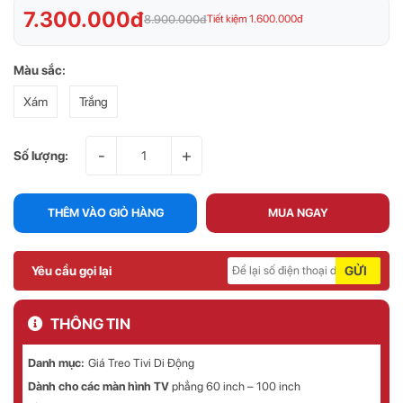
7.300.000đ
8.900.000đ
Tiết kiệm 1.600.000đ
Màu sắc:
Xám
Trắng
-
+
Số lượng:
THÊM VÀO GIỎ HÀNG
MUA NGAY
Yêu cầu gọi lại
GỬI
THÔNG TIN
Danh mục:
Giá Treo Tivi Di Động
Dành cho các màn hình TV
phẳng 60 inch – 100 inch