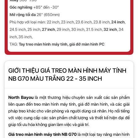
Góc nghiêng
+85° đến -30°
Mở rộng tối đa
26" (650mm)
Phù hợp với loại màn:
22 inch, 23 inch, 23.6 inch, 23.8 inch,
24 inch
,
24.5 inch, 25 inch,
27 inch
, 29 inch, 30 inch, 31.5 inch,
32 inch
, 34
inch, 35 inch,
TAG:
Tay treo màn hình máy tính, giá đỡ màn hình PC
GIỚI THIỆU GIÁ TREO MÀN HÌNH MÁY TÍNH
NB G70 MÀU TRẮNG 22 - 35 INCH
North Bayou
là một thương hiệu chuyên sản xuất các sản phẩm
liên quan đến treo màn hình máy tính, giá đỡ màn hình, và các giải
pháp treo khác cho văn phòng và người dùng cá nhân. Họ nổi tiếng
với việc cung cấp các sản phẩm chất lượng và thiết kế hiện đại để
giúp tối ưu hóa không gian làm việc và giải trí.
Giá treo màn hình máy tính NB G70
là một loại tay nâng màn hình