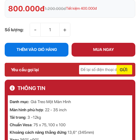
800.000đ
1.200.000đ
Tiết kiệm 400.000đ
-
+
Số lượng:
THÊM VÀO GIỎ HÀNG
MUA NGAY
Yêu cầu gọi lại
GỬI
THÔNG TIN
Danh mục:
Giá Treo Một Màn Hình
Màn hình phù hợp
: 22 - 35 inch
Tải trong
: 3 -12kg
Chuẩn Vesa
: 75 x 75, 100 x 100
Khoảng cách nâng thẳng đứng
13,6" (345mm)
Xoay
360° ±90°