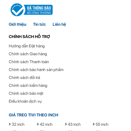
Giới thiệu
Tin tức
Liên hệ
CHÍNH SÁCH HỖ TRỢ
Hướng dẫn Đặt hàng
Chính sách Giao hàng
Chính sách Thanh toán
Chính sách bảo hành sản phẩm
Hình ảnh thực tế của Giá Treo Màn Hình Máy Tính NB G70 Màu
Trắng
Chính sách đổi trả
Chính sách kiểm hàng
Chính sách bảo mật
Điều khoản dịch vụ
GIÁ TREO TIVI THEO INCH
32 inch
42 inch
43 inch
55 inch