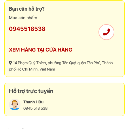
Bạn cần hỗ trợ?
Mua sản phẩm
0945518538
Tay nâng màn hình máy tính NB G70 giúp giải phóng không gian
XEM HÀNG TẠI CỬA HÀNG
trên bàn làm việc
Bảng thông số kỹ thuật chi tiết của giá
14 Phạm Quý Thích, phường Tân Quý, quận Tân Phú, Thành
đỡ màn hình máy tính NB G70
phố Hồ Chí Minh, Việt Nam
Tên sản phẩm
Giá treo màn hình máy tính NB G70
Hỗ trợ trực tuyến
Thương hiệu
North Bayou
Thanh Hữu
Màu
Trắng
0945 518 538
Tương thích với
22 inch - 35 inch
màn