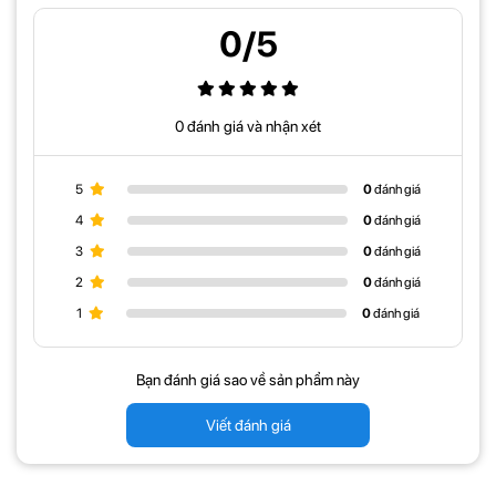
0/5
- Tính linh hoạt:
Giá treo một màn hình máy tính
hay giá treo đơn
G70 này có thể điều chỉnh độ cao, góc nghiêng và quay của màn
hình để tạo ra vị trí làm việc thoải mái cho người dùng.
- Hỗ trợ trọng lượng: Các tay nâng thường được thiết kế để chịu
0 đánh giá và nhận xét
được trọng lượng của màn hình hoặc màn hình cỡ lớn, đảm bảo tính
ổn định và an toàn trong quá trình sử dụng.
5
0
đánh giá
- Phần chân đế của tây nâng màn hình máy tính NB G70 này có
4
0
đánh giá
thiết kế cổng USB vô cùng tiện lợi.
3
0
đánh giá
- Cài đặt dễ dàng:
Giá treo màn PC
này được thiết kế đi kèm với các
2
0
đánh giá
cơ chế cài đặt dễ dàng, bao gồm các loại vít, kẹp hoặc các phương
1
0
đánh giá
pháp gắn khác tùy theo mô hình.
- Thiết kế tiết kiệm không gian: Tay nâng giúp giải phóng không
gian trên bàn làm việc bằng cách giữ màn hình ở vị trí nâng cao.
Bạn đánh giá sao về sản phẩm này
Viết đánh giá