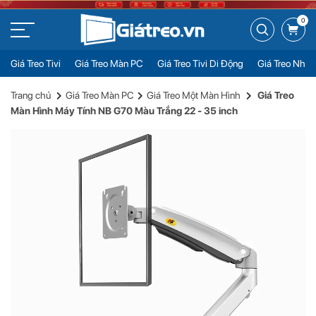
0
Giá Treo Tivi
Giá Treo Màn PC
Giá Treo Tivi Di Động
Giá Treo Nhiề
Giá Treo Màn Hình Máy Tính NB G70 Màu Trắng 22 - 35 inch
Đặt mua
Trang chủ
Giá Treo Màn PC
Giá Treo Một Màn Hình
Giá Treo
800.000đ
Màn Hình Máy Tính NB G70 Màu Trắng 22 - 35 inch