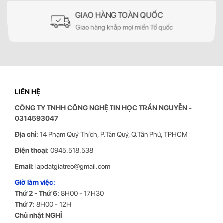
GIAO HÀNG TOÀN QUỐC
Giao hàng khắp mọi miền Tổ quốc
Bảng thông số kỹ thuật chi tiết của giá đỡ màn hình máy tính NB
G70
LIÊN HỆ
CÔNG TY TNHH CÔNG NGHỆ TIN HỌC
TRẦN NGUYỄN
-
0314593047
Địa chỉ:
14 Phạm Quý Thích, P.Tân Quý, Q.Tân Phú, TPHCM
Điện thoại:
0945.518.538
Email:
lapdatgiatreo@gmail.com
Giờ làm việc:
Thứ 2 - Thứ 6:
8H00 - 17H30
Thứ 7:
8H00 - 12H
Giá Treo Màn Hình Máy Tính NB G70 Màu Trắng phần chân đế có
Chủ nhật NGHỈ
tích hợp cổng USB