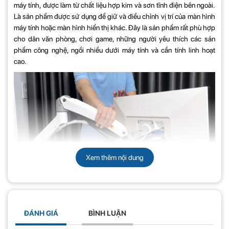
máy tính, được làm từ chất liệu hợp kim và sơn tĩnh điện bên ngoài.
Là sản phẩm được sử dụng để giữ và điều chỉnh vị trí của màn hình
máy tính hoặc màn hình hiển thị khác. Đây là sản phẩm rất phù hợp
cho dân văn phòng, chơi game, những người yêu thích các sản
phẩm công nghệ, ngồi nhiều dưới máy tính và cần tính linh hoạt
cao.
Xem thêm nội dung
Tính năng nổi bật của giá treo màn hình
ĐÁNH GIÁ
BÌNH LUẬN
máy tính NB G70