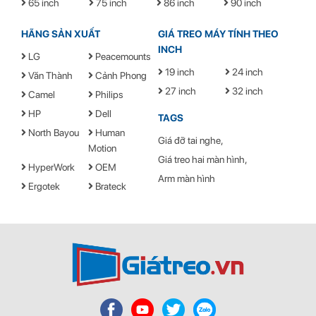
65 inch
75 inch
86 inch
90 inch
HÃNG SẢN XUẤT
GIÁ TREO MÁY TÍNH THEO
INCH
LG
Peacemounts
19 inch
24 inch
Văn Thành
Cảnh Phong
27 inch
32 inch
Camel
Philips
HP
Dell
TAGS
North Bayou
Human
Giá đỡ tai nghe
Motion
Giá treo hai màn hình
HyperWork
OEM
Arm màn hình
Ergotek
Brateck