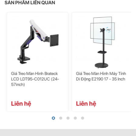
SẢN PHẨM LIÊN QUAN
Xoay
360 độ
Nâng thẳng
345mm
đứng
Điều chỉnh độ
nghiêng màn
+85° to -30°
hình
Kích thước
‎43.18 x 33.02 x 12.7 cm
Giá Treo Màn Hình Brateck
Giá Treo Màn Hình Máy Tính
LCD LDT95-C012UC (24-
Di Động E2190 17 - 35 Inch
Trọng lượng
4.91 Kg
57inch)
Tải Trọng
3 – 12kg
Liên hệ
Liên hệ