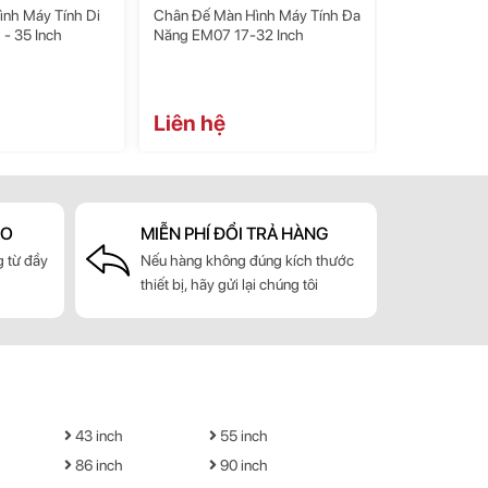
ình Máy Tính Đa
Giá Treo Màn Hình Máy Tính
Giá Treo Màn
-32 Inch
Brateck LDT69-C012 17 -49
Cao Cấp EZ1
Inch
900.000đ
Liên hệ
580.00
ẢO
MIỄN PHÍ ĐỔI TRẢ HÀNG
 từ đầy
Nếu hàng không đúng kích thước
thiết bị, hãy gửi lại chúng tôi
43 inch
55 inch
86 inch
90 inch