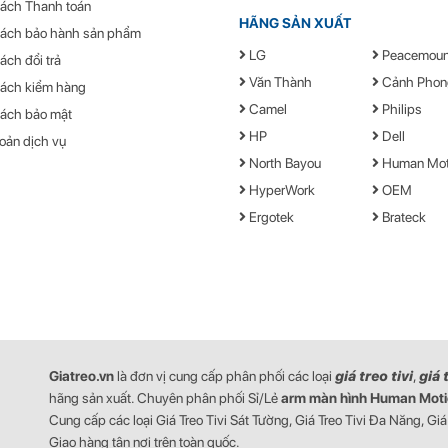
ách Thanh toán
ị loại bỏ, vui lòng gửi nó trở lại nhà máy ban đầu hoặc giao nó cho một tổ
HÃNG SẢN XUẤT
sách bảo hành sản phẩm
của lò xo khí, bạn nên điều chỉnh toàn bộ hành trình của cánh tay của sản
LG
Peacemoun
ách đổi trả
Văn Thành
Cảnh Phon
sách kiểm hàng
ủa tay nâng màn hình NB G45 22 - 40 inch
Camel
Philips
ách bảo mật
HP
Dell
oản dịch vụ
IÁ ĐỠ MÀN HÌNH MÁY TÍNH NORTH BAYOU G45
North Bayou
Human Mot
HyperWork
OEM
orth Bayou
Ergotek
Brateck
en
2 - 40 inch
 - 15 kg
5x75mm, 100x100 mm
Giatreo.vn
là đơn vị cung cấp phân phối các loại
giá treo tivi
,
giá 
60 độ
hãng sản xuất. Chuyên phân phối Sỉ/Lẻ
arm màn hình
Human Moti
Cung cấp các loại Giá Treo Tivi Sát Tường, Giá Treo Tivi Đa Năng, Giá
85 độ đến -30 độ
Giao hàng tận nơi trên toàn quốc.