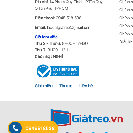
Địa chỉ:
14 Phạm Quý Thích, P.Tân Quý,
Chính s
tháo rời nếu không có thợ chuyên nghiệp! Nếu sản phẩm b
Q.Tân Phú, TPHCM
Chính 
chức chuyên nghiệp để xử lý. Để đảm bảo các hiệu suất 
Điện thoại:
0945.518.538
Chính s
phẩm này một vài lần lần một tháng.
Chính 
Email:
lapdatgiatreo@gmail.com
Bảng thông số kỹ thuật chi tiết c
Chính s
Giờ làm việc:
Điều kh
Thứ 2 - Thứ 6:
8H00 - 17H30
Tên sản phẩm
G
Thứ 7:
8H00 - 12H
Chủ nhật NGHỈ
Thương hiệu
N
Màu
Đ
Thích hợp với màn
2
Giới thiệu
Tin tức
Liên hệ
Tải trọng
2
Chuẩn VESA
7
Xoay
3
0945518538
Góc nghiêng
+