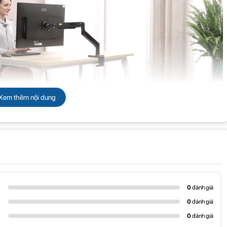
Xem thêm nội dung
 cao, chất liệu được làm từ thép cao cùng hộp kim nhôm không gỉ. Với khả
h màn hình theo góc nhìn của mình sao cho phù hợp nhất với môi trường làm
 tối đa lên đến 15kg và hỗ trợ kích thước màn hình từ 22 inch đến 40 inch.
0
đánh giá
g 6.6kg, thuận tiện trong việc di chuyển.
0
đánh giá
0
đánh giá