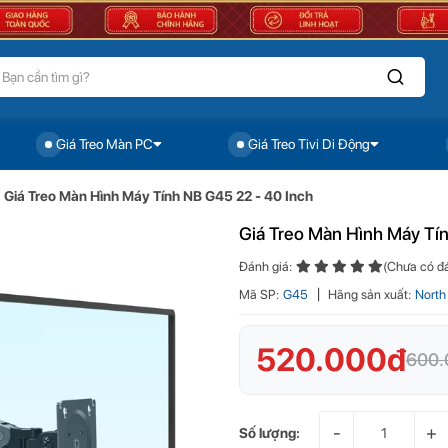
Giá Treo Màn PC
Giá Treo Tivi Di Động
eo Màn Hình Máy Tính NB G45 22 - 40 Inch
Giá Treo Màn Hình Máy Tính NB G45 22 - 40 Inch
Giá Treo Màn Hình Máy Tí
Đánh giá:
(Chưa có đá
Mã SP:
G45
Hãng sản xuất:
North
520.000đ
600.
-
+
Số lượng: