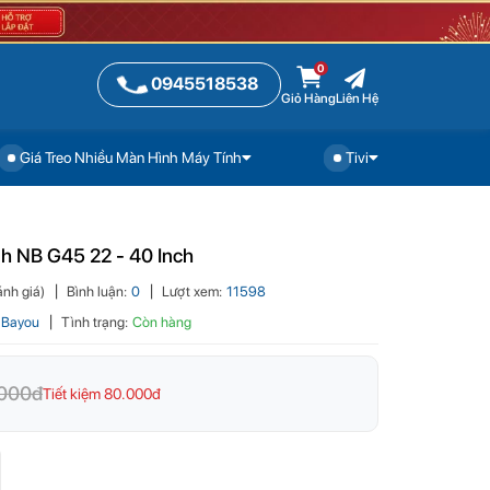
0
0945518538
Giỏ Hàng
Liên Hệ
Giá Treo Nhiều Màn Hình Máy Tính
Tivi
520.000đ
Đặt mua
Gọi ngay
nh NB G45 22 - 40 Inch
nh giá)
Bình luận:
0
Lượt xem:
11598
 Bayou
Tình trạng:
Còn hàng
000đ
Tiết kiệm 80.000đ