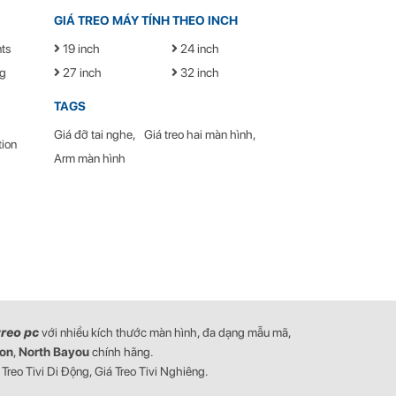
GIÁ TREO MÁY TÍNH THEO INCH
ts
19 inch
24 inch
g
27 inch
32 inch
TAGS
Giá đỡ tai nghe
Giá treo hai màn hình
ion
Arm màn hình
treo pc
với nhiều kích thước màn hình, đa dạng mẫu mã,
on
,
North Bayou
chính hãng.
 Treo Tivi Di Động, Giá Treo Tivi Nghiêng.