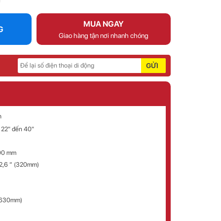
MUA NGAY
G
Giao hàng tận nơi nhanh chóng
GỬI
h
 22" đến 40"
00 mm
2,6 ” (320mm)
(630mm)