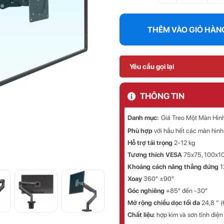
THÊM VÀO GIỎ HÀN
Yêu cầu gọi lại
THÔNG TIN
Danh mục:
Giá Treo Một Màn Hìn
Phù hợp
với hầu hết các màn hình
Hỗ trợ tải trọng
2-12 kg
Tương thích VESA
75x75, 100x1
Khoảng cách nâng thẳng đứng
1
Xoay
360° ±90°
Góc nghiêng
+85° đến -30°
Mở rộng chiều dọc tối đa
24,8 ” 
Chất liệu
: hợp kim và sơn tĩnh điện