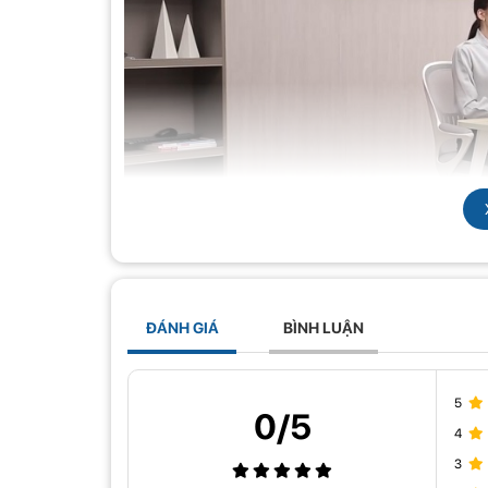
Giá đỡ màn hình NB G45 được thiết kế với độ hoàn thiện
ĐÁNH GIÁ
BÌNH LUẬN
năng xoay lên đến 360 độ, bạn có thể dễ dàng điều chỉn
việc.
Với thiết kế cứng cáp, arm màn hình NB G45 có tải trọng
5
0/5
Cùng với đó trọng lượng của giá đỡ cũng chỉ rơi vào khoản
4
3