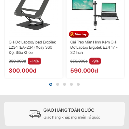
đỡ này vẫn cho thấy được sự ổn định đáng kinh ngạc của mình. Mọi
hiện tượng rung lắc hay lỏng lẻo đều không hề xuất hiện dù khi phải
nâng đỡ những “cỗ máy” nặng nề.
Điều chỉnh linh hoạt với 6 mức độ
Giá Đỡ Laptop/ipad ErgoTek
Giá Treo Màn Hình Kèm Giá
L234 (EA-234) Xoay 360
Đỡ Laptop Ergotek EZ4 17 -
Độ, Siêu Khỏe
32 Inch
350.000đ
-14%
650.000đ
-9%
300.000đ
590.000đ
GIAO HÀNG TOÀN QUỐC
Giao hàng khắp mọi miền Tổ quốc