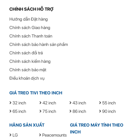
CHÍNH SÁCH HỖ TRỢ
Hướng dẫn Đặt hàng
Chính sách Giao hàng
Chính sách Thanh toán
Chính sách bảo hành sản phẩm
Chính sách đổi trả
Chính sách kiểm hàng
Chính sách bảo mật
Điều khoản dịch vụ
GIÁ TREO TIVI THEO INCH
32 inch
42 inch
43 inch
55 inch
65 inch
75 inch
86 inch
90 inch
HÃNG SẢN XUẤT
GIÁ TREO MÁY TÍNH THEO
Ngoài ra, thiết bị cũng giúp cho không gian làm việc của bạn trở nên
INCH
LG
Peacemounts
gọn gàng hơn rất nhiều. Bạn có thể đặt chuột và các phụ kiện khác