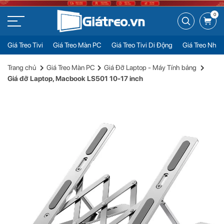
0
Giá Treo Tivi
Giá Treo Màn PC
Giá Treo Tivi Di Động
Giá Treo Nhiề
Giá đỡ Laptop, Macbook LS501 10-17 inch
Đặt mua
Trang chủ
Giá Treo Màn PC
Giá Đỡ Laptop - Máy Tính bảng
300.000đ
Giá đỡ Laptop, Macbook LS501 10-17 inch