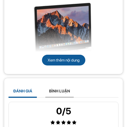
Xem thêm nội dung
ĐÁNH GIÁ
BÌNH LUẬN
Thiết kế sản phẩm nhỏ gọn, thẩm mỹ
0/5
Đặc điểm nổi bật về thiết kế của LS501 này chính là sự tối giản và
một loạt những tiện ích đáng giá. Các chi tiết trên sản phẩm chỉ là
những thanh kim loại được liên kết với nhau để làm bệ đỡ cho chiếc