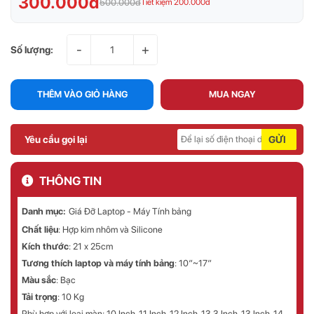
300.000đ
500.000đ
Tiết kiệm 200.000đ
-
+
Số lượng:
THÊM VÀO GIỎ HÀNG
MUA NGAY
Yêu cầu gọi lại
GỬI
THÔNG TIN
Danh mục:
Giá Đỡ Laptop - Máy Tính bảng
Chất liệu
: Hợp kim nhôm và Silicone
Kích thước
: 21 x 25cm
Tương thích laptop và máy tính bảng
: 10″~17″
Màu sắc
: Bạc
Tải trọng
: 10 Kg
Phù hợp với loại màn:
10 Inch, 11 Inch, 12 Inch, 13.3 Inch, 13 Inch, 14