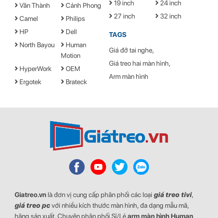
19 inch
24 inch
Văn Thành
Cảnh Phong
bên dưới giá đỡ khi không sử dụng. Không chỉ vậy, người dùng
27 inch
32 inch
cũng có thể tận dụng chiếc giá đỡ để giữ sách, iPad, tablet,...
Camel
Philips
HP
Dell
Tối ưu khả năng tản nhiệt cho máy
TAGS
North Bayou
Human
Giá đỡ tai nghe
Motion
Giá treo hai màn hình
HyperWork
OEM
Arm màn hình
Ergotek
Brateck
Giatreo.vn
là đơn vị cung cấp phân phối các loại
giá treo tivi
,
giá treo pc
với nhiều kích thước màn hình, đa dạng mẫu mã,
hãng sản xuất. Chuyên phân phối Sỉ/Lẻ
arm màn hình
Human