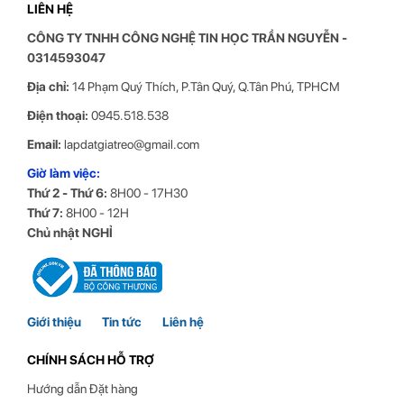
LIÊN HỆ
CÔNG TY TNHH CÔNG NGHỆ TIN HỌC
TRẦN NGUYỄN
-
0314593047
Địa chỉ:
14 Phạm Quý Thích, P.Tân Quý, Q.Tân Phú, TPHCM
Điện thoại:
0945.518.538
Email:
lapdatgiatreo@gmail.com
Giờ làm việc:
Thứ 2 - Thứ 6:
8H00 - 17H30
Thứ 7:
8H00 - 12H
Chủ nhật NGHỈ
Giới thiệu
Tin tức
Liên hệ
CHÍNH SÁCH HỖ TRỢ
Hướng dẫn Đặt hàng