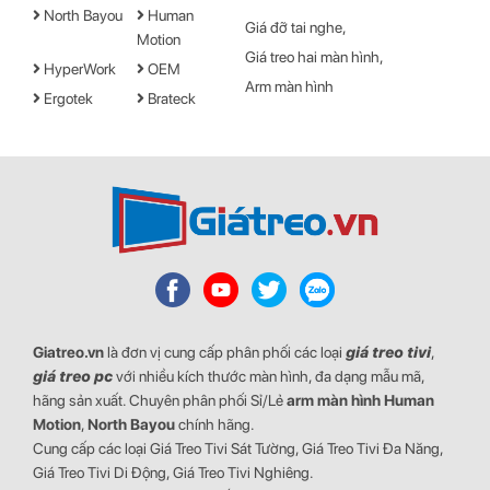
Bàn
tại Việt Nam nói chung và Hồ Chí Minh nói riêng. Trong thời
North Bayou
Human
Giá đỡ tai nghe
gian qua,
Trần Nguyễn
đã cung cấp dịch vụ bán và lắp đặt giá treo
Motion
Giá treo hai màn hình
tivi cho hằng trăm khách hàng lớn nhỏ và được quý khách hàng
HyperWork
OEM
Arm màn hình
đánh giá rất cao tại các quận của TP.Hồ Chí Minh cũng như trên
Ergotek
Brateck
0945 518 538
toàn quốc. Gọi cho chúng tôi ngay qua hotline:
để được tư vấn chi tiết hơn nữa nhé.
Giatreo.vn
là đơn vị cung cấp phân phối các loại
giá treo tivi
,
giá treo pc
với nhiều kích thước màn hình, đa dạng mẫu mã,
hãng sản xuất. Chuyên phân phối Sỉ/Lẻ
arm màn hình
Human
Motion
,
North Bayou
chính hãng.
Cung cấp các loại Giá Treo Tivi Sát Tường, Giá Treo Tivi Đa Năng,
Giá Treo Tivi Di Động, Giá Treo Tivi Nghiêng.