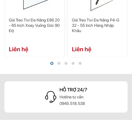
Tiêu
chuẩn VESA
75x75mm đến 300x300mm
Chất liệu
Sắt sơn tĩnh điện
Tải trọng của giá
45kg
Giá Treo Tivi Đa Năng E86 20
Giá Treo Tivi Đa Năng P4-G
- 65 Inch Xoay Vuông Góc 90
32 - 55 Inch Hàng Nhập
Trọng lượng giá
1kg
Độ
Khẩu
Bảo hành
1 năm
Màu sắc
Đen
Liên hệ
Liên hệ
HỖ TRỢ 24/7
g
Hotline tư vấn:
0945.518.538