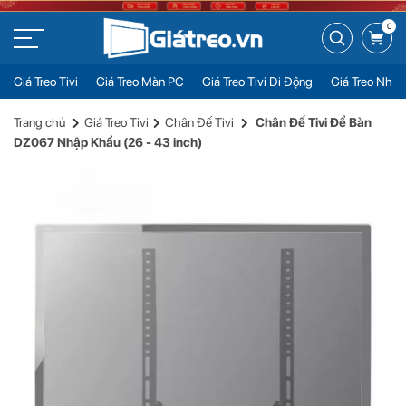
0
Giá Treo Tivi
Giá Treo Màn PC
Giá Treo Tivi Di Động
Giá Treo Nhiề
Chân Đế Tivi Để Bàn DZ067 Nhập Khẩu (26 - 43 inch)
Đặt mua
Trang chủ
Giá Treo Tivi
Chân Đế Tivi
Chân Đế Tivi Để Bàn
Liên hệ
DZ067 Nhập Khẩu (26 - 43 inch)