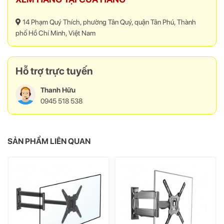
14 Phạm Quý Thích, phường Tân Quý, quận Tân Phú, Thành
phố Hồ Chí Minh, Việt Nam
Hỗ trợ trực tuyến
Thanh Hữu
0945 518 538
SẢN PHẨM LIÊN QUAN
Thông số kỹ thuật chi tiết Chân Đế Tivi
Để Bàn DZ067 Nhập Khẩu
Xuất xứ
Trung Quốc
Được thiết kế cho màn hình
26 đến 43 inch