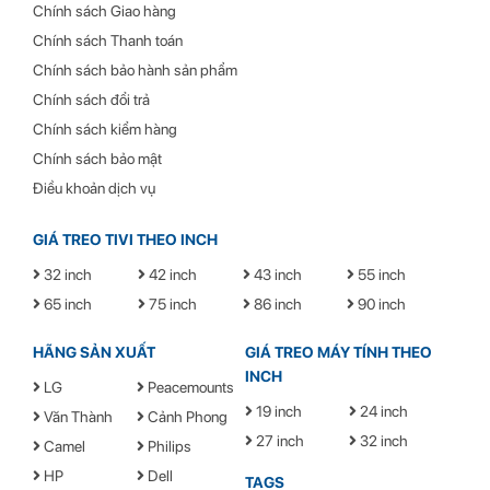
Chính sách Giao hàng
Chính sách Thanh toán
Chính sách bảo hành sản phẩm
Chính sách đổi trả
Chính sách kiểm hàng
Chính sách bảo mật
Điều khoản dịch vụ
GIÁ TREO TIVI THEO INCH
32 inch
42 inch
43 inch
55 inch
65 inch
75 inch
86 inch
90 inch
HÃNG SẢN XUẤT
GIÁ TREO MÁY TÍNH THEO
INCH
LG
Peacemounts
19 inch
24 inch
Văn Thành
Cảnh Phong
27 inch
32 inch
Camel
Philips
Trần Nguyễn
tự hào là nhà phân phối bán lẻ, thi công lắp đặt sản
HP
Dell
phẩm giá treo tivi, khung treo màn hình máy tính,
Chân Đế Tivi Để
TAGS