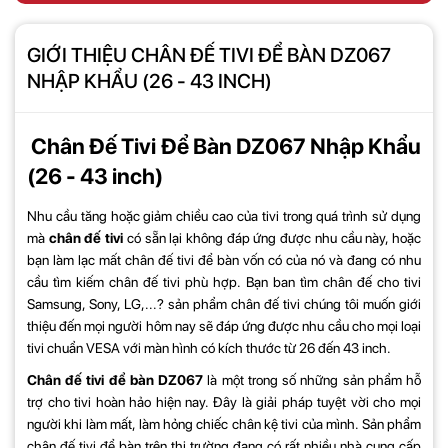
GIỚI THIỆU CHÂN ĐẾ TIVI ĐỂ BÀN DZ067
NHẬP KHẨU (26 - 43 INCH)
Chân Đế Tivi Để Bàn DZ067 Nhập Khẩu
(26 - 43 inch)
Nhu cầu tăng hoặc giảm chiều cao của tivi trong quá trình sử dụng
mà
chân đế tivi
có sẵn lại không đáp ứng được nhu cầu này, hoặc
bạn làm lạc mất chân đế tivi để bàn vốn có của nó và đang có nhu
cầu tìm kiếm chân đế tivi phù hợp. Bạn ban tìm chân đế cho tivi
Samsung, Sony, LG,...? sản phẩm chân đế tivi chúng tôi muốn giới
thiệu đến mọi người hôm nay sẽ đáp ứng được nhu cầu cho mọi loại
tivi chuẩn VESA với màn hình có kích thước từ 26 đến 43 inch.
Chân đế tivi để bàn DZ067
là một trong số những sản phẩm hỗ
trợ cho tivi hoàn hảo hiện nay. Đây là giải pháp tuyệt vời cho mọi
người khi làm mất, làm hỏng chiếc chân kệ tivi của mình. Sản phẩm
chân đế tivi để bàn trên thị trường đang có rất nhiều nhà cung cấp