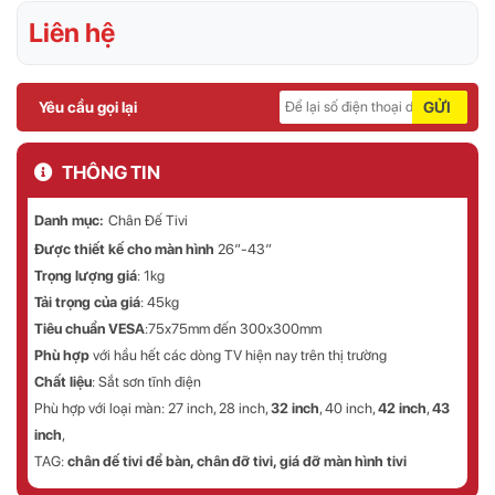
Liên hệ
Yêu cầu gọi lại
GỬI
THÔNG TIN
Danh mục:
Chân Đế Tivi
Được thiết kế cho màn hình
26″-43″
Trọng lượng giá
: 1kg
Tải trọng của giá
: 45kg
Tiêu chuẩn VESA
:75x75mm đến 300x300mm
Phù hợp
với hầu hết các dòng TV hiện nay trên thị trường
Chất liệu
: Sắt sơn tĩnh điện
Phù hợp với loại màn:
27 inch, 28 inch,
32 inch
, 40 inch,
42 inch
,
43
inch
,
TAG:
chân đế tivi để bàn, chân đỡ tivi, giá đỡ màn hình tivi