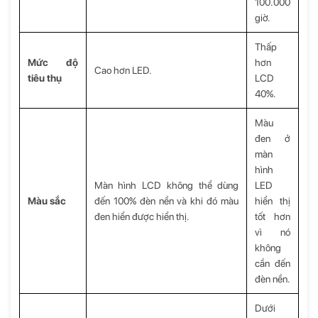
100.000
giờ.
Thấp
Mức độ
hơn
Cao hơn LED.
tiêu thụ
LCD
40%.
Màu
đen ở
màn
hình
Màn hình LCD không thể dùng
LED
Màu sắc
đến 100% đèn nền và khi đó màu
hiển thị
đen hiển được hiển thị.
tốt hơn
vì nó
không
cần đến
đèn nền.
Dưới