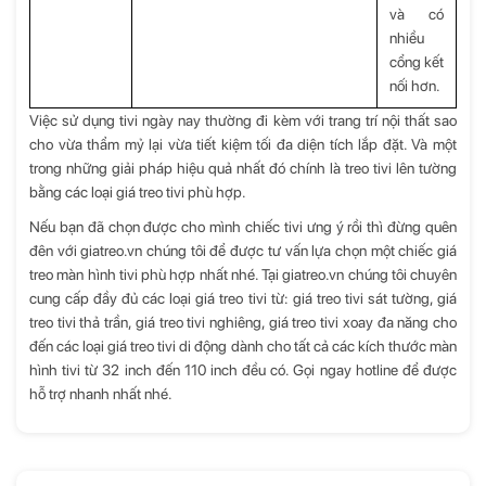
và có
nhiều
cổng kết
nối hơn.
Việc sử dụng tivi ngày nay thường đi kèm với trang trí nội thất sao
cho vừa thẩm mỷ lại vừa tiết kiệm tối đa diện tích lắp đặt. Và một
trong những giải pháp hiệu quả nhất đó chính là treo tivi lên tường
bằng các loại
giá treo tivi
phù hợp.
Nếu bạn đã chọn được cho mình chiếc tivi ưng ý rồi thì đừng quên
đên với giatreo.vn chúng tôi để được tư vấn lựa chọn một chiếc giá
treo màn hình tivi phù hợp nhất nhé. Tại giatreo.vn chúng tôi chuyên
cung cấp đầy đủ các loại giá treo tivi từ:
giá treo tivi sát tường
,
giá
treo tivi thả trần
,
giá treo tivi nghiêng
,
giá treo tivi xoay đa năng
cho
đến các loại
giá treo tivi di động
dành cho tất cả các kích thước màn
hình tivi từ
32 inch
đến 110 inch đều có. Gọi ngay hotline để được
hỗ trợ nhanh nhất nhé.