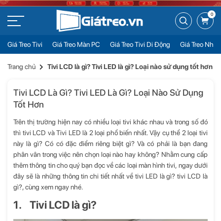
0
Giá Treo Tivi
Giá Treo Màn PC
Giá Treo Tivi Di Động
Giá Treo Nhiề
Trang chủ
Tivi LCD là gì? Tivi LED là gì? Loại nào sử dụng tốt hơn
Tivi LCD Là Gì? Tivi LED Là Gì? Loại Nào Sử Dụng
Tốt Hơn
Trên thị trường hiện nay có nhiều loại tivi khác nhau và trong số đó
thì tivi LCD và Tivi LED là 2 loại phổ biến nhất. Vậy cụ thể 2 loại tivi
này là gì? Có có đặc điểm riêng biệt gì? Và có phải là bạn đang
phân vân trong việc nên chọn loại nào hay không? Nhằm cung cấp
thêm thông tin cho quý bạn đọc về
các loại màn hình tivi
, ngay dưới
đây sẽ là những thông tin chi tiết nhất về
tivi LED là gì? tivi LCD là
gì?
, cùng xem ngay nhé.
1. Tivi LCD là gì?