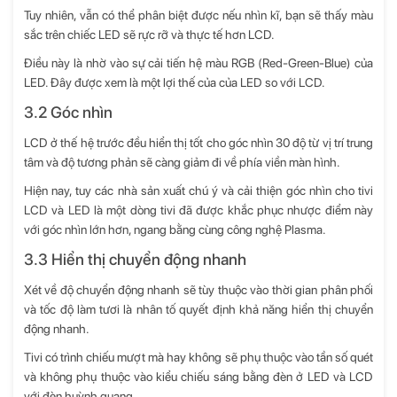
Tuy nhiên, vẫn có thể phân biệt được nếu nhìn kĩ, bạn sẽ thấy màu
sắc trên chiếc LED sẽ rực rỡ và thực tế hơn LCD.
Điều này là nhờ vào sự cải tiến hệ màu RGB (Red-Green-Blue) của
LED. Đây được xem là một lợi thế của của LED so với LCD.
3.2 Góc nhìn
LCD ở thế hệ trước đều hiển thị tốt cho góc nhìn 30 độ từ vị trí trung
tâm và độ tương phản sẽ càng giảm đi về phía viền màn hình.
Hiện nay, tuy các nhà sản xuất chú ý và cải thiện góc nhìn cho tivi
LCD và LED là một dòng tivi đã được khắc phục nhược điểm này
với góc nhìn lớn hơn, ngang bằng cùng công nghệ Plasma.
3.3 Hiển thị chuyển động nhanh
Xét về độ chuyển động nhanh sẽ tùy thuộc vào thời gian phân phối
và tốc độ làm tươi là nhân tố quyết định khả năng hiển thị chuyển
động nhanh.
Tivi có trình chiếu mượt mà hay không sẽ phụ thuộc vào tần số quét
và không phụ thuộc vào kiểu chiếu sáng bằng đèn ở LED và LCD
với đèn huỳnh quang.