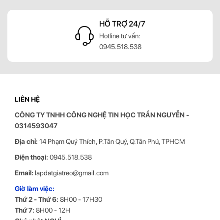
HỖ TRỢ 24/7
Hotline tư vấn:
0945.518.538
LIÊN HỆ
CÔNG TY TNHH CÔNG NGHỆ TIN HỌC
TRẦN NGUYỄN
-
0314593047
Địa chỉ:
14 Phạm Quý Thích, P.Tân Quý, Q.Tân Phú, TPHCM
Điện thoại:
0945.518.538
Email:
lapdatgiatreo@gmail.com
Giờ làm việc:
Thứ 2 - Thứ 6:
8H00 - 17H30
Thứ 7:
8H00 - 12H