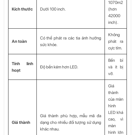
1070m2
Kích thước
Dưới 100 inch.
(hơn
42000
inch).
Không
Có thể phát ra các tia ảnh hưởng
An toàn
phát ra
sức khỏe.
cực tím.
Bền bỉ
Tính linh
Độ bền kém hơn LED.
và ít bị
hoạt
vỡ.
Giá
thành
của màn
hình
LED khá
Giá thành phù hợp, mẫu mã đa
cao, vì
Giá thành
dạng cho nhiều đối tượng sử dụng
màn
khác nhau.
hình lớn