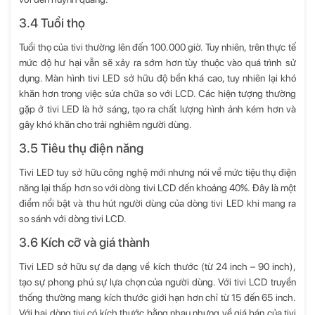
3.4 Tuổi thọ
Tuổi thọ của tivi thường lên đến 100.000 giờ. Tuy nhiên, trên thực tế
mức độ hư hại vẫn sẽ xảy ra sớm hơn tùy thuộc vào quá trình sử
dụng. Màn hình tivi LED sở hữu độ bền khá cao, tuy nhiên lại khó
khăn hơn trong việc sửa chữa so với LCD. Các hiện tượng thường
gặp ở tivi LED là hở sáng, tạo ra chất lượng hình ảnh kém hơn và
gây khó khăn cho trải nghiêm người dùng.
3.5 Tiêu thụ điện năng
Tivi LED tuy sở hữu công nghệ mới nhưng nói về mức tiệu thụ điện
năng lại thấp hơn so với dòng tivi LCD đến khoảng 40%. Đây là một
điểm nổi bật và thu hút người dùng của dòng tivi LED khi mang ra
so sánh với dòng tivi LCD.
3.6 Kích cỡ và giá thành
Tivi LED sở hữu sự đa dạng về kích thước (từ 24 inch – 90 inch),
tạo sự phong phú sự lựa chọn của người dùng. Với tivi LCD truyền
thống thường mang kích thước giới hạn hơn chỉ từ 15 đến 65 inch.
Với hai dòng tivi có kích thước bằng nhau nhưng về giá bán của tivi