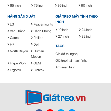
65 inch
75 inch
86 inch
90 inch
HÃNG SẢN XUẤT
GIÁ TREO MÁY TÍNH THEO
INCH
LG
Peacemounts
19 inch
24 inch
Văn Thành
Cảnh Phong
27 inch
32 inch
Camel
Philips
HP
Dell
TAGS
North Bayou
Human
Giá đỡ tai nghe
Motion
Giá treo hai màn hình
HyperWork
OEM
Arm màn hình
Ergotek
Brateck